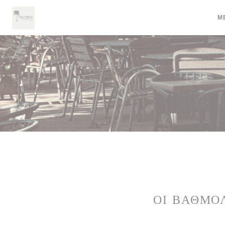
Πίνακας διαχείρισης "Μπισκότων" (Cookies)
Μ
ΟΙ ΒΑΘΜΟ