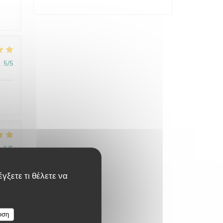
:
5
/5
:
5
/5
γξετε τι θέλετε να
:
5
/5
υση