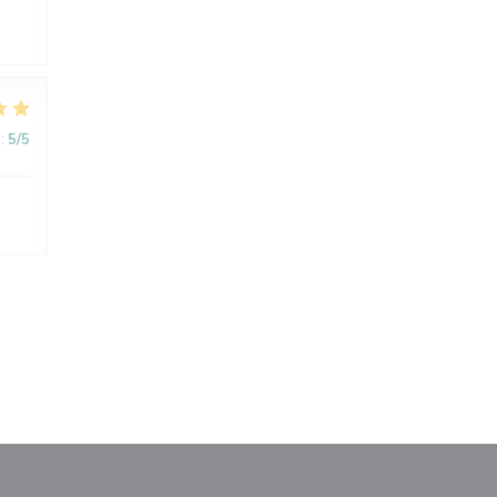
:
5
/5