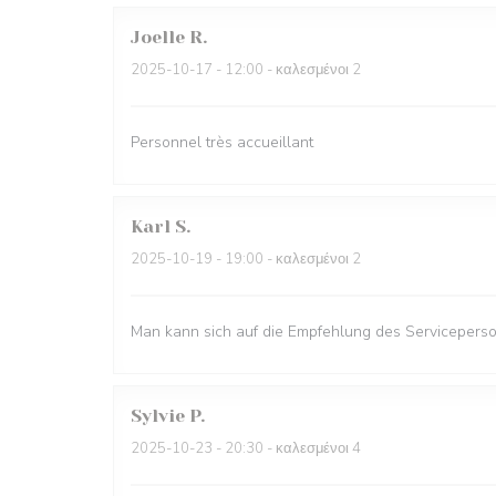
Joelle
R
2025-10-17
- 12:00 - καλεσμένοι 2
Personnel très accueillant
Karl
S
2025-10-19
- 19:00 - καλεσμένοι 2
Man kann sich auf die Empfehlung des Serviceperso
Sylvie
P
2025-10-23
- 20:30 - καλεσμένοι 4