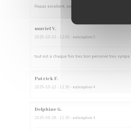
Repas excellent, serveuses très gracieuses
muriel
V
2025-10-22
- 12:00 - καλεσμένοι 5
tout est a chaque fois tres bon personel tres sympa
Patrick
F
2025-10-22
- 12:30 - καλεσμένοι 4
Delphine
G
2025-09-28
- 12:30 - καλεσμένοι 4