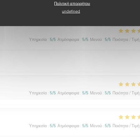
Πολιτική απορρήτου
undefined
Υπηρεσία
:
5
/5
Ατμόσφαιρα
:
5
/5
Μενού
:
5
/5
Ποιότητα / Τιμή
Υπηρεσία
:
5
/5
Ατμόσφαιρα
:
5
/5
Μενού
:
5
/5
Ποιότητα / Τιμή
Υπηρεσία
:
5
/5
Ατμόσφαιρα
:
5
/5
Μενού
:
5
/5
Ποιότητα / Τιμή