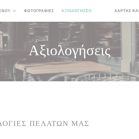
ΕΝΟΎ
ΦΩΤΟΓΡΑΦΊΕΣ
ΑΞΙΟΛΟΓΉΣΕΙΣ
ΧΆΡΤΗΣ ΚΑ
((ΑΝΟΊΓΕΙ ΣΕ ΝΈΟ
((ΑΝΟΊΓΕΙ ΣΕ 
Αξιολογήσεις
ΛΟΓΊΕΣ ΠΕΛΑΤΏΝ ΜΑΣ