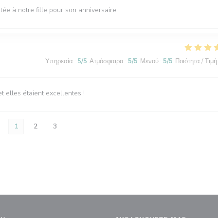
tée à notre fille pour son anniversaire
Υπηρεσία
:
5
/5
Ατμόσφαιρα
:
5
/5
Μενού
:
5
/5
Ποιότητα / Τιμή
elles étaient excellentes !
1
2
3