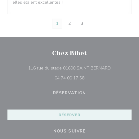
elles étaient excellentes !
1
2
3
Chez Bibet
((ouvre une no
116 rue du stade 01600 SAINT BERNARD
04 74 00 17 58
RÉSERVATION
RÉSERVER
NOUS SUIVRE