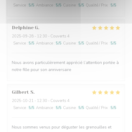
Service
:
5
/5
Ambiance
:
5
/5
Cuisine
:
5
/5
Qualité / Prix
:
5
/5
Delphine
G
2025-09-28
- 12:30 - Couverts 4
Service
:
5
/5
Ambiance
:
5
/5
Cuisine
:
5
/5
Qualité / Prix
:
5
/5
Nous avons particulièrement apprécié l’attention portée à
notre fille pour son anniversaire
Gilbert
S
2025-10-21
- 12:30 - Couverts 4
Service
:
5
/5
Ambiance
:
5
/5
Cuisine
:
5
/5
Qualité / Prix
:
5
/5
Nous sommes venus pour déguster les grenouilles et