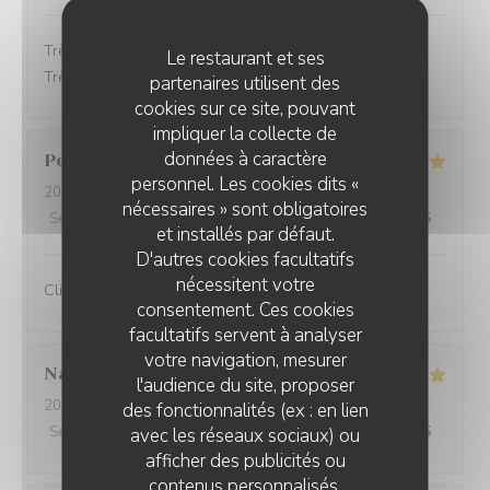
Très bon accueil, les plats étaient très bon et soignés.
Le restaurant et ses
Très bon service.
partenaires utilisent des
cookies sur ce site, pouvant
impliquer la collecte de
données à caractère
Perret
E
personnel. Les cookies dits «
2025-10-21
- 13:00 - Couverts 2
nécessaires » sont obligatoires
Service
:
5
/5
Ambiance
:
5
/5
Cuisine
:
5
/5
Qualité / Prix
:
5
/5
et installés par défaut.
D'autres cookies facultatifs
nécessitent votre
Client fidèle et jamais déçu
consentement. Ces cookies
facultatifs servent à analyser
votre navigation, mesurer
Nathalie
F
l'audience du site, proposer
2025-10-20
- 12:00 - Couverts 3
des fonctionnalités (ex : en lien
Service
:
5
/5
Ambiance
:
5
/5
Cuisine
:
5
/5
Qualité / Prix
:
5
/5
avec les réseaux sociaux) ou
afficher des publicités ou
contenus personnalisés.