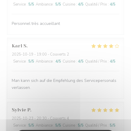
Service
:
5
/5
Ambiance
:
5
/5
Cuisine
:
4
/5
Qualité / Prix
:
4
/5
Personnel très accueillant
Karl
S
2025-10-19
- 19:00 - Couverts 2
Service
:
5
/5
Ambiance
:
4
/5
Cuisine
:
4
/5
Qualité / Prix
:
4
/5
Man kann sich auf die Empfehlung des Servicepersonals
verlassen.
Sylvie
P
2025-10-23
- 20:30 - Couverts 4
Service
:
5
/5
Ambiance
:
5
/5
Cuisine
:
5
/5
Qualité / Prix
:
5
/5