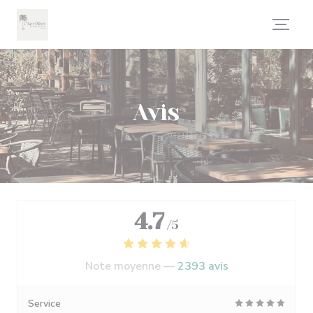
Personnalisation de vos choix en matière de cookies
Avis
4.7
/5
Note moyenne —
2393 avis
Service