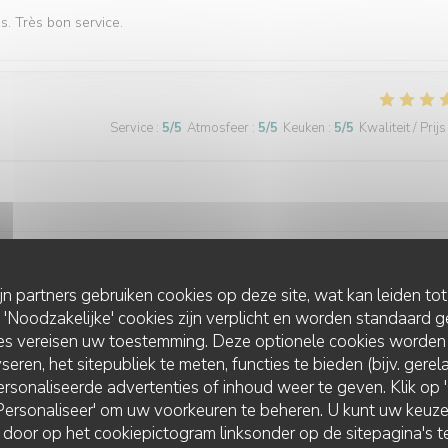
és. Très bon service.
Service
:
5
/5
Atmosfeer
:
5
/5
Keuken
:
5
/5
Kwaliteit / Prijs
ijn partners gebruiken cookies op deze site, wat kan leiden to
Service
:
5
/5
Atmosfeer
:
5
/5
Keuken
:
5
/5
Kwaliteit / Prijs
Noodzakelijke' cookies zijn verplicht en worden standaard g
ies vereisen uw toestemming. Deze optionele cookies worden
seren, het sitepubliek te meten, functies te bieden (bijv. gere
rsonaliseerde advertenties of inhoud weer te geven. Klik op 'O
Service
:
5
/5
Atmosfeer
:
5
/5
Keuken
:
5
/5
Kwaliteit / Prijs
 'Personaliseer' om uw voorkeuren te beheren. U kunt uw keu
 door op het cookiepictogram linksonder op de sitepagina's te