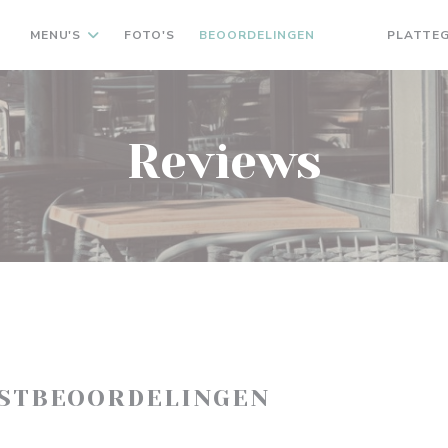
MENU'S
FOTO'S
BEOORDELINGEN
PLATTE
((OPENT IN EEN
((OPENT IN 
Reviews
ASTBEOORDELINGEN