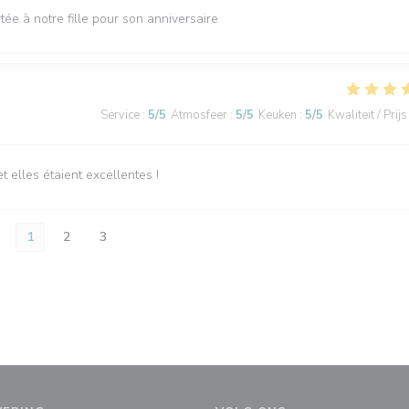
tée à notre fille pour son anniversaire
Service
:
5
/5
Atmosfeer
:
5
/5
Keuken
:
5
/5
Kwaliteit / Prijs
elles étaient excellentes !
1
2
3