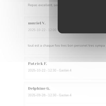
Repas excellent, serveuses très gracieuses
muriel
V
2025-10-22
- 12:00 - Gasten 5
tout est a chaque fois tres bon personel tres sympa
Patrick
F
2025-10-22
- 12:30 - Gasten 4
Delphine
G
2025-09-28
- 12:30 - Gasten 4