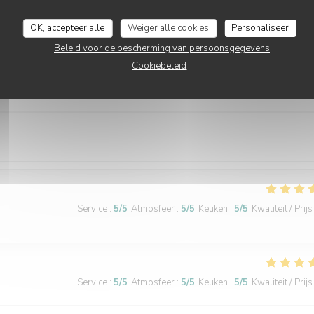
OK, accepteer alle
Weiger alle cookies
Personaliseer
Beleid voor de bescherming van persoonsgegevens
Cookiebeleid
Service
:
5
/5
Atmosfeer
:
5
/5
Keuken
:
5
/5
Kwaliteit / Prijs
Service
:
5
/5
Atmosfeer
:
5
/5
Keuken
:
5
/5
Kwaliteit / Prijs
Service
:
5
/5
Atmosfeer
:
5
/5
Keuken
:
5
/5
Kwaliteit / Prijs