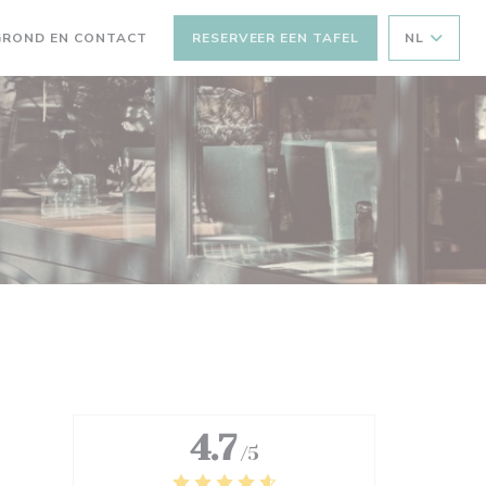
GROND EN CONTACT
RESERVEER EEN TAFEL
NL
 NIEUW VENSTER))
EEN NIEUW VENSTER))
4.7
/5