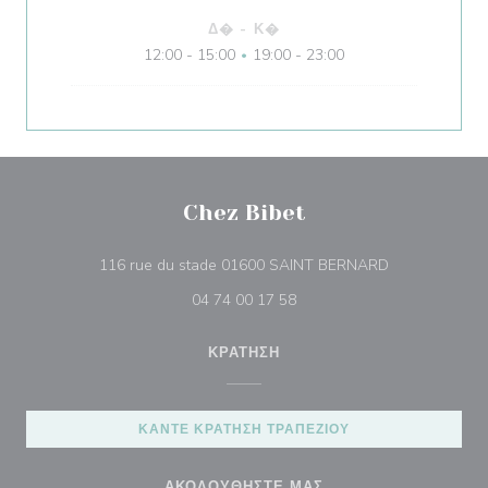
Δ�
-
Κ�
12:00 - 15:00
19:00 - 23:00
•
Chez Bibet
((ανοίγει σε ν
116 rue du stade 01600 SAINT BERNARD
04 74 00 17 58
ΚΡΆΤΗΣΗ
ΚΆΝΤΕ ΚΡΆΤΗΣΗ ΤΡΑΠΕΖΙΟΎ
ΑΚΟΛΟΥΘΉΣΤΕ ΜΑΣ