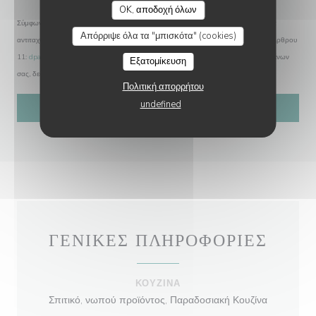
OK, αποδοχή όλων
Σύμφωνα με τον κανονισμό προστασίας δεδομένων (GDPR), έχετε το δικαίωμα να
Απόρριψε όλα τα "μπισκότα" (cookies)
αντιταχθείτε σε εμπορικές επικοινωνίες. Μπορείτε να εγγραφείτε στο Μητρώο του Άρθρου
11:
dpa.gr
. Για περισσότερες πληροφορίες σχετικά με την επεξεργασία των δεδομένων
Εξατομίκευση
σας, δείτε την
πολιτική απορρήτου
.
Πολιτική απορρήτου
undefined
ΓΕΝΙΚΈΣ ΠΛΗΡΟΦΟΡΊΕΣ
ΚΟΥΖΊΝΑ
Σπιτικό, νωπού προϊόντος, Παραδοσιακή Κουζίνα