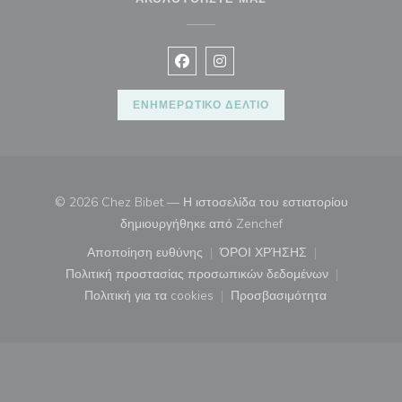
Facebook ((ανοίγει σε νέο παράθυρ
Instagram ((ανοίγει σε νέο π
ΕΝΗΜΕΡΩΤΙΚΌ ΔΕΛΤΊΟ
© 2026 Chez Bibet — Η ιστοσελίδα του εστιατορίου
((ανοίγει σε νέο παρά
δημιουργήθηκε από
Zenchef
Αποποίηση ευθύνης
ΌΡΟΙ ΧΡΉΣΗΣ
((ανοίγει σε νέο παράθυρο))
((ανοίγει σε νέο παράθ
Πολιτική προστασίας προσωπικών δεδομένων
((ανοίγει σε νέο παράθυρο))
Πολιτική για τα cookies
Προσβασιμότητα
((ανοίγει σε νέο παράθυρο))
((ανοίγει σε νέο παρά