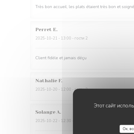
Très bon accueil, les plats étaient très bon et soign
Perret
E
2025-10-21
- 13:00 - гости 2
Client fidèle et jamais déçu
Nathalie
F
2025-10-20
- 12:00 - гости 3
Этот сайт испол
Solange
A
2025-10-22
- 12:30 - гости 2
Ок, в