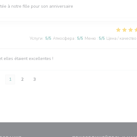
tée à notre fille pour son anniversaire
Услуги
:
5
/5
Атмосфера
:
5
/5
Меню
:
5
/5
Цена / качество
elles étaient excellentes !
1
2
3