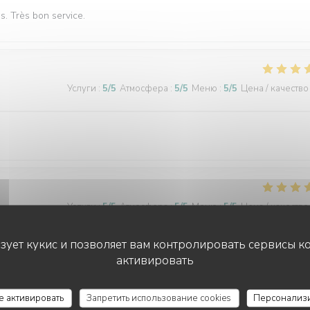
és. Très bon service.
Услуги
:
5
/5
Атмосфера
:
5
/5
Меню
:
5
/5
Цена / качество
Услуги
:
5
/5
Атмосфера
:
5
/5
Меню
:
5
/5
Цена / качество
ьзует кукис и позволяет вам контролировать сервисы к
активировать
Услуги
:
5
/5
Атмосфера
:
5
/5
Меню
:
5
/5
Цена / качество
се активировать
Запретить использование cookies
Персонализ