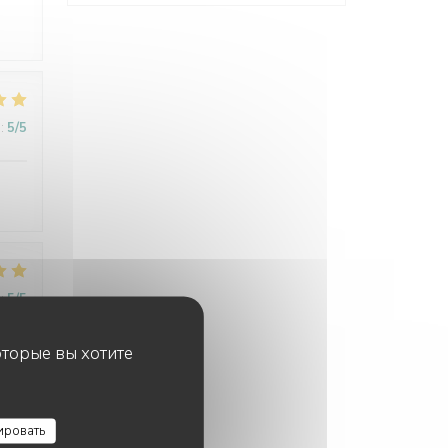
:
5
/5
:
5
/5
оторые вы хотите
:
5
/5
ировать