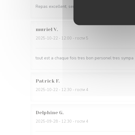
Repas excellent, serveuses très gracieuses
muriel
V
2025-10-22
- 12:00 - гости 5
tout est a chaque fois tres bon personel tres sympa
Patrick
F
2025-10-22
- 12:30 - гости 4
Delphine
G
2025-09-28
- 12:30 - гости 4