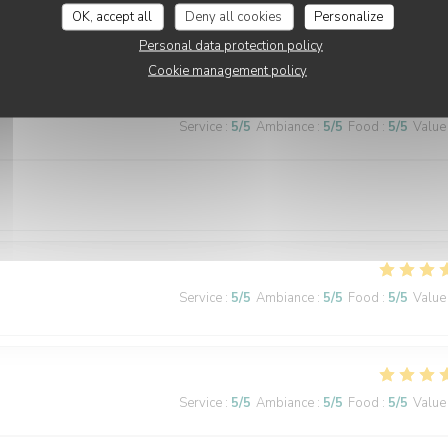
OK, accept all
Deny all cookies
Personalize
Personal data protection policy
Cookie management policy
Service
:
5
/5
Ambiance
:
5
/5
Food
:
5
/5
Value
Service
:
5
/5
Ambiance
:
5
/5
Food
:
5
/5
Value
Service
:
5
/5
Ambiance
:
5
/5
Food
:
5
/5
Value