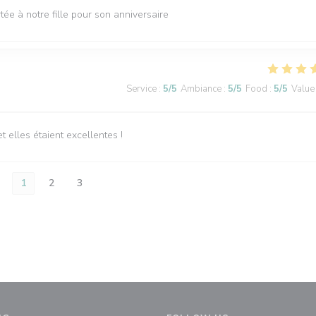
tée à notre fille pour son anniversaire
Service
:
5
/5
Ambiance
:
5
/5
Food
:
5
/5
Value
elles étaient excellentes !
1
2
3