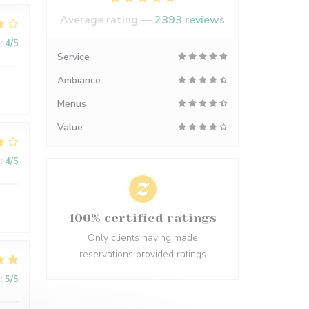
Average rating —
2393 reviews
:
4
/5
Service
Ambiance
Menus
Value
:
4
/5
100% certified ratings
Only clients having made
reservations provided ratings
:
5
/5