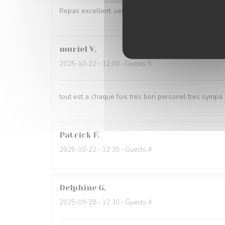
Repas excellent, serveuses très gracieuses
muriel
V
2025-10-22
- 12:00 - Guests 5
tout est a chaque fois tres bon personel tres sympa
Patrick
F
2025-10-22
- 12:30 - Guests 4
Delphine
G
2025-09-28
- 12:30 - Guests 4