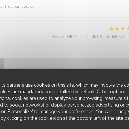
és. Très bon service.
Service
:
5
/5
Ambiance
:
5
/5
Food
:
5
/5
Value
its partners use cookies on this site, which may involve the co
Service
:
5
/5
Ambiance
:
5
/5
Food
:
5
/5
Value
ookies are mandatory and installed by default. Other optional 
ional cookies are used to analyze your browsing, measure sit
ted to social networks) or display personalized advertising or c
ll' or 'Personalize' to manage your preferences. You can chang
Service
:
5
/5
Ambiance
:
5
/5
Food
:
5
/5
Value
 by clicking on the cookie icon at the bottom left of the site p