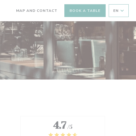
MAP AND CONTACT
BOOK A TABLE
EN
((OPENS IN A NEW WINDOW))
((OPENS IN A NEW WINDOW))
4.7
/5