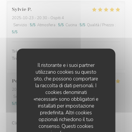
Sylvie
P
2025-10-23
- 20:30 - Ospiti 4
Servizio
:
5
/5
Atmosfera
:
5
/5
Cucina
:
5
/5
Qualità / Prezzo
:
5
/5
Très bon accueil, les plats étaient très bon et soignés.
Très bon service.
Il ristorante e i suoi partner
utilizzano cookies su questo
sito, che possono comportare
Perret
E
la raccolta di dati personali. I
2025-10-21
- 13:00 - Ospiti 2
cookies denominati
Servizio
:
5
/5
Atmosfera
:
5
/5
Cucina
:
5
/5
Qualità / Prezzo
:
«necessari» sono obbligatori e
5
/5
installati per impostazione
predefinita. Altri cookies
opzionali richiedono il tuo
Client fidèle et jamais déçu
consenso. Questi cookies