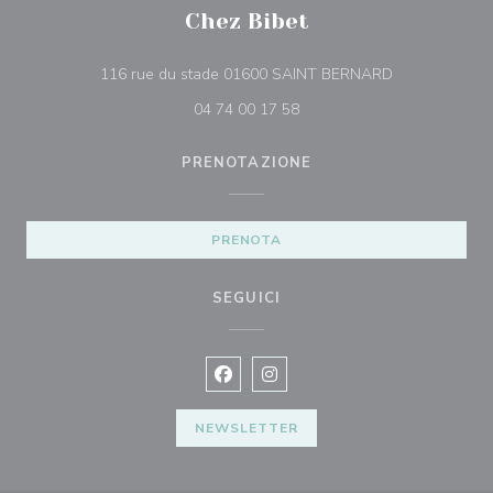
Chez Bibet
((apre una nuo
116 rue du stade 01600 SAINT BERNARD
04 74 00 17 58
PRENOTAZIONE
PRENOTA
SEGUICI
Facebook ((apre una nuova finestra)
Instagram ((apre una nuova fi
NEWSLETTER