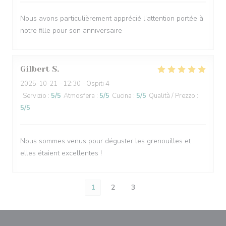
Nous avons particulièrement apprécié l’attention portée à
notre fille pour son anniversaire
Gilbert
S
2025-10-21
- 12:30 - Ospiti 4
Servizio
:
5
/5
Atmosfera
:
5
/5
Cucina
:
5
/5
Qualità / Prezzo
:
5
/5
Nous sommes venus pour déguster les grenouilles et
elles étaient excellentes !
1
2
3