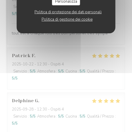
Personalizza
Servizio
:
5
/5
Atmosfera
:
5
/5
Cucina
:
5
/5
Qualità / Prezzo
:
Politica di protezione dei dati personali
5
/5
Politica di gestione dei cookie
tout est a chaque fois tres bon personel tres sympa
Patrick
F
2025-10-22
- 12:30 - Ospiti 4
Servizio
:
5
/5
Atmosfera
:
5
/5
Cucina
:
5
/5
Qualità / Prezzo
:
5
/5
Delphine
G
2025-09-28
- 12:30 - Ospiti 4
Servizio
:
5
/5
Atmosfera
:
5
/5
Cucina
:
5
/5
Qualità / Prezzo
:
5
/5