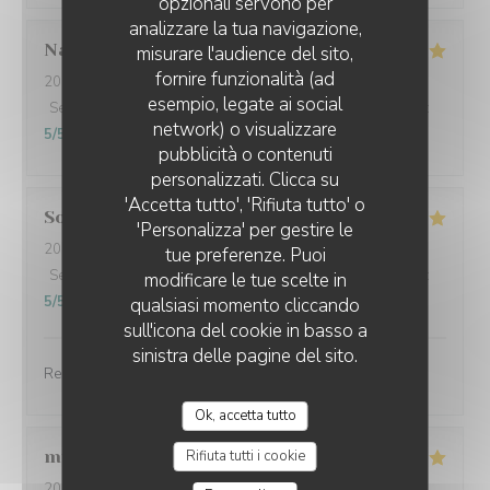
opzionali servono per
analizzare la tua navigazione,
Nathalie
F
misurare l'audience del sito,
fornire funzionalità (ad
2025-10-20
- 12:00 - Ospiti 3
esempio, legate ai social
Servizio
:
5
/5
Atmosfera
:
5
/5
Cucina
:
5
/5
Qualità / Prezzo
:
network) o visualizzare
5
/5
pubblicità o contenuti
personalizzati. Clicca su
'Accetta tutto', 'Rifiuta tutto' o
Solange
A
'Personalizza' per gestire le
2025-10-22
- 12:30 - Ospiti 2
tue preferenze. Puoi
Servizio
:
5
/5
Atmosfera
:
5
/5
Cucina
:
5
/5
Qualità / Prezzo
:
modificare le tue scelte in
5
/5
qualsiasi momento cliccando
sull'icona del cookie in basso a
sinistra delle pagine del sito.
Repas excellent, serveuses très gracieuses
Ok, accetta tutto
muriel
V
Rifiuta tutti i cookie
2025-10-22
- 12:00 - Ospiti 5