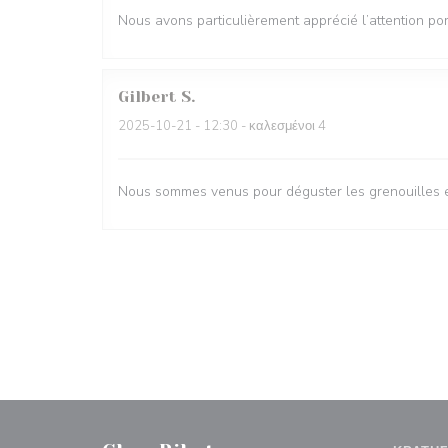
Nous avons particulièrement apprécié l’attention por
Gilbert
S
2025-10-21
- 12:30 - καλεσμένοι 4
Nous sommes venus pour déguster les grenouilles et 