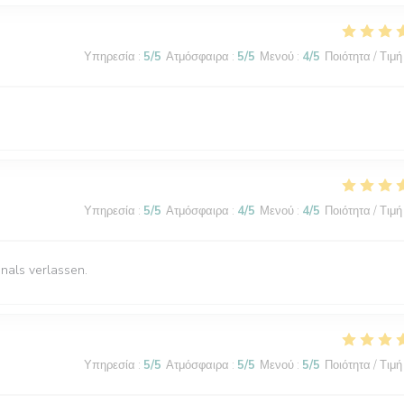
Υπηρεσία
:
5
/5
Ατμόσφαιρα
:
5
/5
Μενού
:
4
/5
Ποιότητα / Τιμή
Υπηρεσία
:
5
/5
Ατμόσφαιρα
:
4
/5
Μενού
:
4
/5
Ποιότητα / Τιμή
nals verlassen.
Υπηρεσία
:
5
/5
Ατμόσφαιρα
:
5
/5
Μενού
:
5
/5
Ποιότητα / Τιμή