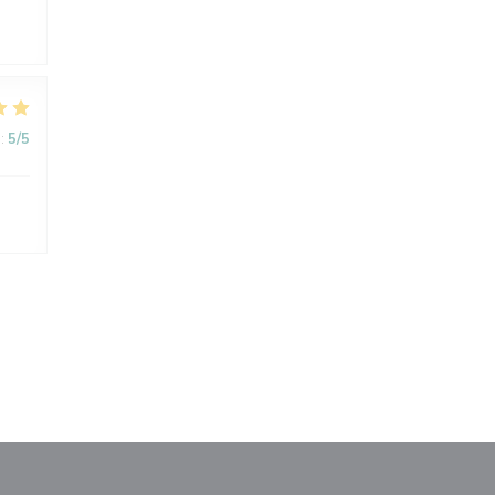
:
5
/5