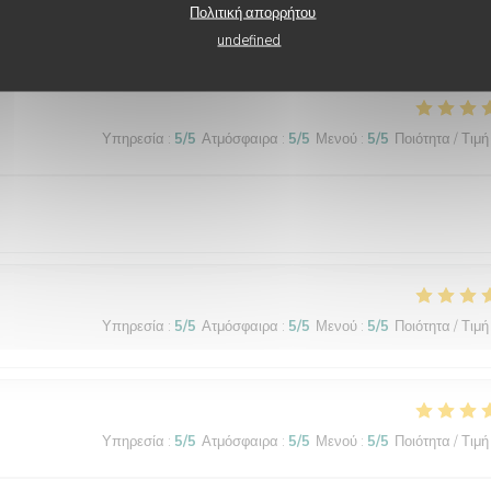
Πολιτική απορρήτου
undefined
Υπηρεσία
:
5
/5
Ατμόσφαιρα
:
5
/5
Μενού
:
5
/5
Ποιότητα / Τιμή
Υπηρεσία
:
5
/5
Ατμόσφαιρα
:
5
/5
Μενού
:
5
/5
Ποιότητα / Τιμή
Υπηρεσία
:
5
/5
Ατμόσφαιρα
:
5
/5
Μενού
:
5
/5
Ποιότητα / Τιμή