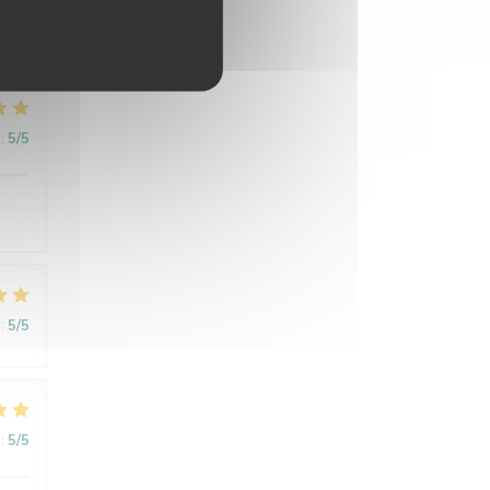
:
5
/5
:
5
/5
:
5
/5