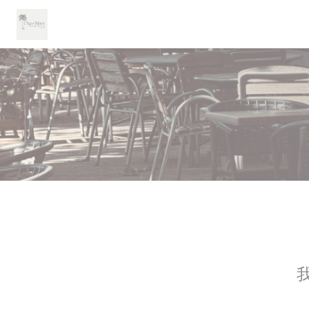
Cookie管理面板