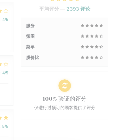
平均评分 —
2393 评论
:
4
/5
服务
氛围
菜单
质价比
:
4
/5
100% 验证的评分
仅进行过预订的顾客提供了评分
:
5
/5