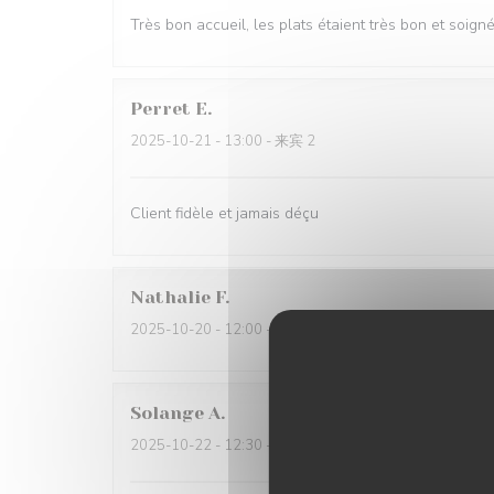
Très bon accueil, les plats étaient très bon et soign
Perret
E
2025-10-21
- 13:00 - 来宾 2
Client fidèle et jamais déçu
Nathalie
F
2025-10-20
- 12:00 - 来宾 3
Solange
A
2025-10-22
- 12:30 - 来宾 2