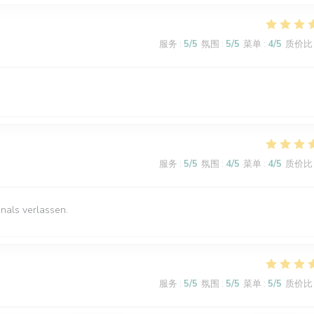
服务
:
5
/5
氛围
:
5
/5
菜单
:
4
/5
质价比
服务
:
5
/5
氛围
:
4
/5
菜单
:
4
/5
质价比
nals verlassen.
服务
:
5
/5
氛围
:
5
/5
菜单
:
5
/5
质价比