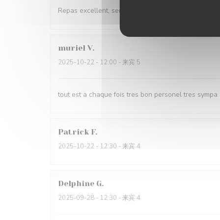
Repas excellent, serveuses très gracieuses
muriel
V
2025-10-22
- 12:00 - 来宾 5
tout est a chaque fois tres bon personel tres sympa
Patrick
F
2025-10-22
- 12:30 - 来宾 4
Delphine
G
2025-09-28
- 12:30 - 来宾 4