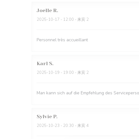
Joelle
R
2025-10-17
- 12:00 - 来宾 2
Personnel très accueillant
Karl
S
2025-10-19
- 19:00 - 来宾 2
Man kann sich auf die Empfehlung des Serviceperso
Sylvie
P
2025-10-23
- 20:30 - 来宾 4