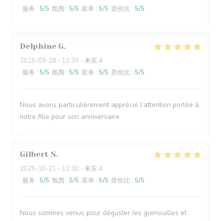
服务
:
5
/5
氛围
:
5
/5
菜单
:
5
/5
质价比
:
5
/5
Delphine
G
2025-09-28
- 12:30 - 来宾 4
服务
:
5
/5
氛围
:
5
/5
菜单
:
5
/5
质价比
:
5
/5
Nous avons particulièrement apprécié l’attention portée à
notre fille pour son anniversaire
Gilbert
S
2025-10-21
- 12:30 - 来宾 4
服务
:
5
/5
氛围
:
5
/5
菜单
:
5
/5
质价比
:
5
/5
Nous sommes venus pour déguster les grenouilles et