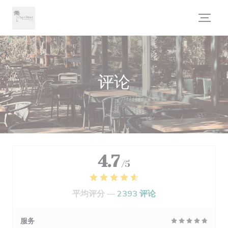
Cookie管理面板
评论
4.7
/5
平均评分 —
2393 评论
服务