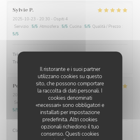
Sylvie
P
2025-10-23
- 20:30 - Ospiti 4
Servizio
:
5
/5
Atmosfera
:
5
/5
Cucina
:
5
/5
Qualità / Prezzo
:
5
/5
Très bon accueil, les plats étaient très bon et soignés.
Très bon service.
Il ristorante e i suoi partner
utilizzano cookies su questo
sito, che possono comportare
Perret
E
la raccolta di dati personali. I
2025-10-21
- 13:00 - Ospiti 2
cookies denominati
Servizio
:
5
/5
Atmosfera
:
5
/5
Cucina
:
5
/5
Qualità / Prezzo
:
«necessari» sono obbligatori e
5
/5
installati per impostazione
predefinita. Altri cookies
opzionali richiedono il tuo
Client fidèle et jamais déçu
consenso. Questi cookies