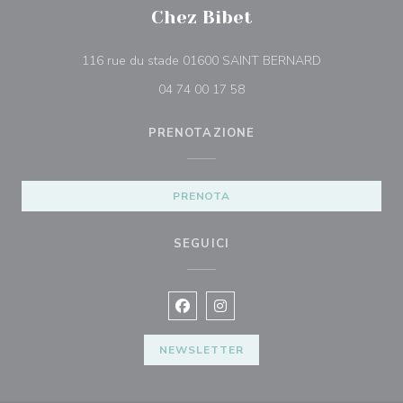
Chez Bibet
((apre una nuo
116 rue du stade 01600 SAINT BERNARD
04 74 00 17 58
PRENOTAZIONE
PRENOTA
SEGUICI
Facebook ((apre una nuova finestra)
Instagram ((apre una nuova fi
NEWSLETTER