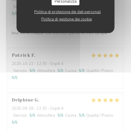
Personalizza
Servizio
:
5
/5
Atmosfera
:
5
/5
Cucina
:
5
/5
Qualità / Prezzo
:
Politica di protezione dei dati personali
5
/5
Politica di gestione dei cookie
tout est a chaque fois tres bon personel tres sympa
Patrick
F
2025-10-22
- 12:30 - Ospiti 4
Servizio
:
5
/5
Atmosfera
:
5
/5
Cucina
:
5
/5
Qualità / Prezzo
:
5
/5
Delphine
G
2025-09-28
- 12:30 - Ospiti 4
Servizio
:
5
/5
Atmosfera
:
5
/5
Cucina
:
5
/5
Qualità / Prezzo
:
5
/5