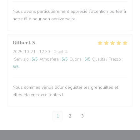
Nous avons particulièrement apprécié l’attention portée à
notre fille pour son anniversaire
Gilbert
S
2025-10-21
- 12:30 - Ospiti 4
Servizio
:
5
/5
Atmosfera
:
5
/5
Cucina
:
5
/5
Qualità / Prezzo
:
5
/5
Nous sommes venus pour déguster les grenouilles et
elles étaient excellentes !
1
2
3