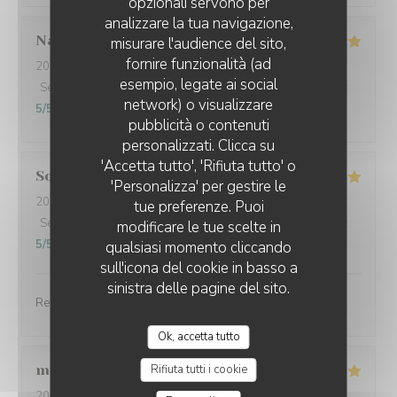
opzionali servono per
analizzare la tua navigazione,
Nathalie
F
misurare l'audience del sito,
fornire funzionalità (ad
2025-10-20
- 12:00 - Ospiti 3
esempio, legate ai social
Servizio
:
5
/5
Atmosfera
:
5
/5
Cucina
:
5
/5
Qualità / Prezzo
:
network) o visualizzare
5
/5
pubblicità o contenuti
personalizzati. Clicca su
'Accetta tutto', 'Rifiuta tutto' o
Solange
A
'Personalizza' per gestire le
2025-10-22
- 12:30 - Ospiti 2
tue preferenze. Puoi
Servizio
:
5
/5
Atmosfera
:
5
/5
Cucina
:
5
/5
Qualità / Prezzo
:
modificare le tue scelte in
5
/5
qualsiasi momento cliccando
sull'icona del cookie in basso a
sinistra delle pagine del sito.
Repas excellent, serveuses très gracieuses
Ok, accetta tutto
muriel
V
Rifiuta tutti i cookie
2025-10-22
- 12:00 - Ospiti 5