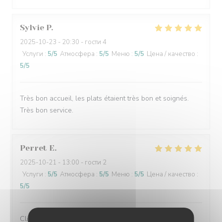
Sylvie
P
2025-10-23
- 20:30 - гости 4
Услуги
:
5
/5
Атмосфера
:
5
/5
Меню
:
5
/5
Цена / качество
:
5
/5
Très bon accueil, les plats étaient très bon et soignés.
Très bon service.
Perret
E
2025-10-21
- 13:00 - гости 2
Услуги
:
5
/5
Атмосфера
:
5
/5
Меню
:
5
/5
Цена / качество
:
5
/5
Client fidèle et jamais déçu