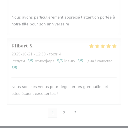
Nous avons particulièrement apprécié l’attention portée à
notre fille pour son anniversaire
Gilbert
S
2025-10-21
- 12:30 - гости 4
Услуги
:
5
/5
Атмосфера
:
5
/5
Меню
:
5
/5
Цена / качество
:
5
/5
Nous sommes venus pour déguster les grenouilles et
elles étaient excellentes !
1
2
3