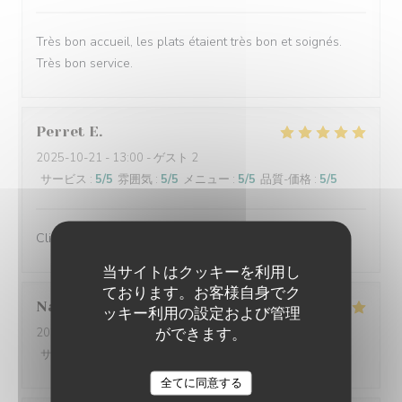
Très bon accueil, les plats étaient très bon et soignés.
Très bon service.
Perret
E
2025-10-21
- 13:00 - ゲスト 2
サービス
:
5
/5
雰囲気
:
5
/5
メニュー
:
5
/5
品質-価格
:
5
/5
Client fidèle et jamais déçu
当サイトはクッキーを利用し
ております。お客様自身でク
Nathalie
F
ッキー利用の設定および管理
ができます。
2025-10-20
- 12:00 - ゲスト 3
サービス
:
5
/5
雰囲気
:
5
/5
メニュー
:
5
/5
品質-価格
:
5
/5
全てに同意する