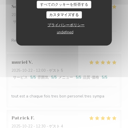
すべてのクッキーを拒否する
Solange
A
カスタマイズする
2025-10-22
- 12:30 - ゲスト 2
サービス
:
5
/5
雰囲気
:
5
/5
メニュー
:
5
/5
品質-価格
:
5
/5
プライバシーポリシー
undefined
Repas excellent, serveuses très gracieuses
muriel
V
2025-10-22
- 12:00 - ゲスト 5
サービス
:
5
/5
雰囲気
:
5
/5
メニュー
:
5
/5
品質-価格
:
5
/5
tout est a chaque fois tres bon personel tres sympa
Patrick
F
2025-10-22
- 12:30 - ゲスト 4