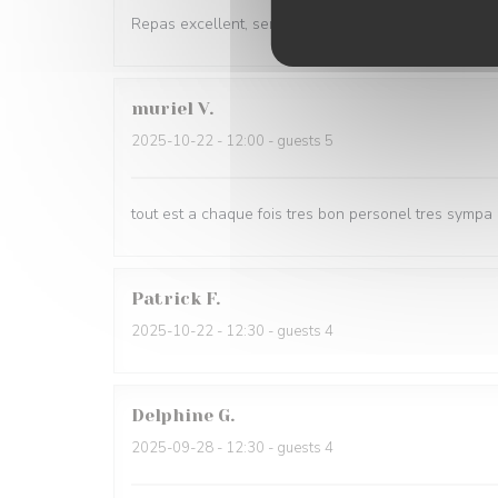
Repas excellent, serveuses très gracieuses
muriel
V
2025-10-22
- 12:00 - guests 5
tout est a chaque fois tres bon personel tres sympa
Patrick
F
2025-10-22
- 12:30 - guests 4
Delphine
G
2025-09-28
- 12:30 - guests 4