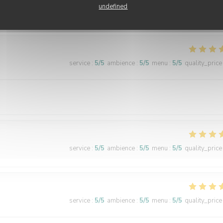
undefined
service
:
5
/5
ambience
:
5
/5
menu
:
5
/5
quality_price
service
:
5
/5
ambience
:
5
/5
menu
:
5
/5
quality_price
service
:
5
/5
ambience
:
5
/5
menu
:
5
/5
quality_price