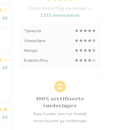
Gjennomsnittlig vurdering —
2393 anmeldelser
:
4
/5
Tjeneste
Atmosfære
Menyer
Kvalitet/Pris
:
4
/5
100% sertifiserte
vurderinger
Bare kunder som har foretatt
:
5
/5
reservasjoner ga vurderinger