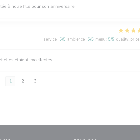
tée à notre fille pour son anniversaire
service
:
5
/5
ambience
:
5
/5
menu
:
5
/5
quality_price
elles étaient excellentes !
1
2
3