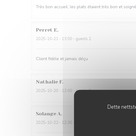
Très bon accueil, les plats étaient très bon et soign
Perret
E
2025-10-21
- 13:00 - guests 2
Client fidèle et jamais déçu
Nathalie
F
2025-10-20
- 12:00 - guests 3
Dette nettste
Solange
A
2025-10-22
- 12:30 - guests 2