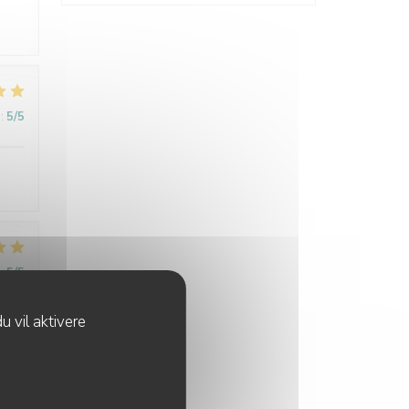
:
5
/5
:
5
/5
u vil aktivere
:
5
/5