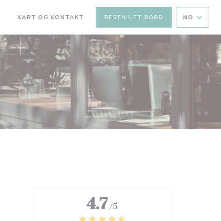
KART OG KONTAKT
BESTILL ET BORD
NO
(ÅPNER I ET NYTT VINDU))
((ÅPNER I ET NYTT VINDU))
4.7
/5