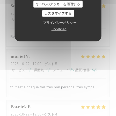
すべてのクッキーを拒否する
Solange
A
カスタマイズする
2025-10-22
- 12:30 - ゲスト 2
サービス
:
5
/5
雰囲気
:
5
/5
メニュー
:
5
/5
品質-価格
:
5
/5
プライバシーポリシー
undefined
Repas excellent, serveuses très gracieuses
muriel
V
2025-10-22
- 12:00 - ゲスト 5
サービス
:
5
/5
雰囲気
:
5
/5
メニュー
:
5
/5
品質-価格
:
5
/5
tout est a chaque fois tres bon personel tres sympa
Patrick
F
2025-10-22
- 12:30 - ゲスト 4