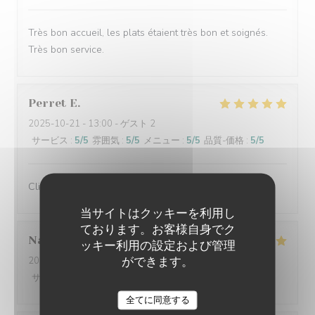
Très bon accueil, les plats étaient très bon et soignés.
Très bon service.
Perret
E
2025-10-21
- 13:00 - ゲスト 2
サービス
:
5
/5
雰囲気
:
5
/5
メニュー
:
5
/5
品質-価格
:
5
/5
Client fidèle et jamais déçu
当サイトはクッキーを利用し
ております。お客様自身でク
Nathalie
F
ッキー利用の設定および管理
ができます。
2025-10-20
- 12:00 - ゲスト 3
サービス
:
5
/5
雰囲気
:
5
/5
メニュー
:
5
/5
品質-価格
:
5
/5
全てに同意する