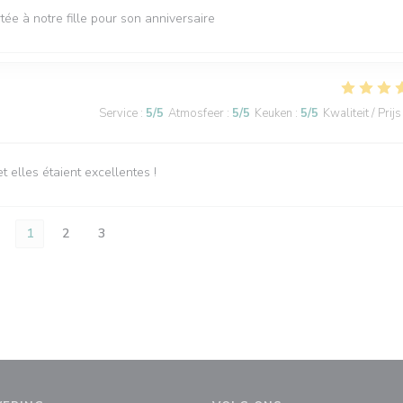
tée à notre fille pour son anniversaire
Service
:
5
/5
Atmosfeer
:
5
/5
Keuken
:
5
/5
Kwaliteit / Prijs
elles étaient excellentes !
1
2
3