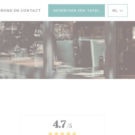
GROND EN CONTACT
RESERVEER EEN TAFEL
NL
 NIEUW VENSTER))
EEN NIEUW VENSTER))
4.7
/5