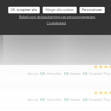
OK, accepteer alle
Weiger alle cookies
Personaliseer
Beleid voor de bescherming van persoonsgegevens
Cookiebeleid
Service
:
5
/5
Atmosfeer
:
5
/5
Keuken
:
5
/5
Kwaliteit / Prijs
Service
:
5
/5
Atmosfeer
:
5
/5
Keuken
:
5
/5
Kwaliteit / Prijs
Service
:
5
/5
Atmosfeer
:
5
/5
Keuken
:
5
/5
Kwaliteit / Prijs