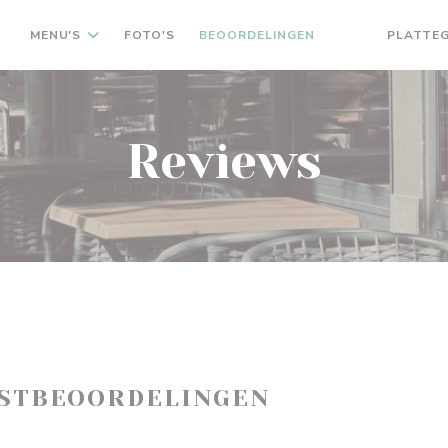
MENU'S
FOTO'S
BEOORDELINGEN
PLATTE
((OPENT IN EEN
((OPENT IN 
Reviews
ASTBEOORDELINGEN