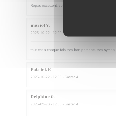
Repas excellent, serveuses très gracieuses
muriel
V
2025-10-22
- 12:00 - Gasten 5
tout est a chaque fois tres bon personel tres sympa
Patrick
F
2025-10-22
- 12:30 - Gasten 4
Delphine
G
2025-09-28
- 12:30 - Gasten 4