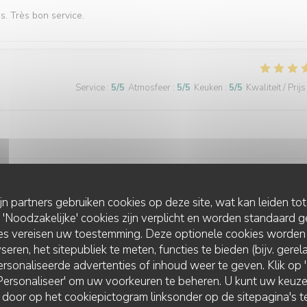
és. Très bon service.
Service
:
5
/5
Atmosfeer
:
5
/5
Keuken
:
5
/5
Kwaliteit / Prijs
ijn partners gebruiken cookies op deze site, wat kan leiden to
Service
:
5
/5
Atmosfeer
:
5
/5
Keuken
:
5
/5
Kwaliteit / Prijs
Noodzakelijke' cookies zijn verplicht en worden standaard g
ies vereisen uw toestemming. Deze optionele cookies worden
seren, het sitepubliek te meten, functies te bieden (bijv. gere
rsonaliseerde advertenties of inhoud weer te geven. Klik op 'O
Service
:
5
/5
Atmosfeer
:
5
/5
Keuken
:
5
/5
Kwaliteit / Prijs
 'Personaliseer' om uw voorkeuren te beheren. U kunt uw keu
 door op het cookiepictogram linksonder op de sitepagina's te