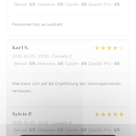
Service
:
5
/5
Ambiance
:
5
/5
Cuisine
:
4
/5
Qualité / Prix
:
4
/5
Personnel très accueillant
Karl
S
2025-10-19
- 19:00 - Couverts 2
Service
:
5
/5
Ambiance
:
4
/5
Cuisine
:
4
/5
Qualité / Prix
:
4
/5
Man kann sich auf die Empfehlung des Servicepersonals
verlassen.
Sylvie
P
2025-10-23
- 20:30 - Couverts 4
Service
:
5
/5
Ambiance
:
5
/5
Cuisine
:
5
/5
Qualité / Prix
:
5
/5