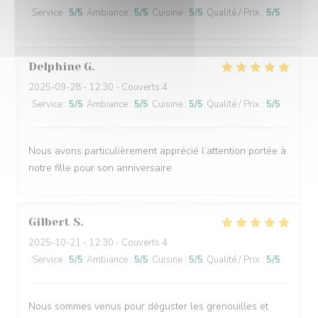
Service
:
5
/5
Ambiance
:
5
/5
Cuisine
:
5
/5
Qualité / Prix
:
5
/5
Delphine
G
2025-09-28
- 12:30 - Couverts 4
Service
:
5
/5
Ambiance
:
5
/5
Cuisine
:
5
/5
Qualité / Prix
:
5
/5
Nous avons particulièrement apprécié l’attention portée à
notre fille pour son anniversaire
Gilbert
S
2025-10-21
- 12:30 - Couverts 4
Service
:
5
/5
Ambiance
:
5
/5
Cuisine
:
5
/5
Qualité / Prix
:
5
/5
Nous sommes venus pour déguster les grenouilles et