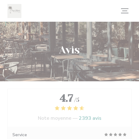
Personnalisation de vos choix en matière de cookies
Avis
4.7
/5
Note moyenne —
2393 avis
Service