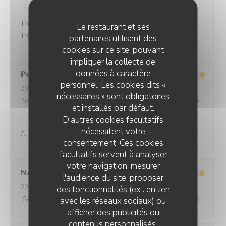
Très bon accueil, les plats étaient très bon et soignés.
Le restaurant et ses
Très bon service.
partenaires utilisent des
cookies sur ce site, pouvant
impliquer la collecte de
données à caractère
Perret
E
personnel. Les cookies dits «
2025-10-21
- 13:00 - Couverts 2
nécessaires » sont obligatoires
Service
:
5
/5
Ambiance
:
5
/5
Cuisine
:
5
/5
Qualité / Prix
:
5
/5
et installés par défaut.
D'autres cookies facultatifs
nécessitent votre
Client fidèle et jamais déçu
consentement. Ces cookies
facultatifs servent à analyser
votre navigation, mesurer
Nathalie
F
l'audience du site, proposer
2025-10-20
- 12:00 - Couverts 3
des fonctionnalités (ex : en lien
Service
:
5
/5
Ambiance
:
5
/5
Cuisine
:
5
/5
Qualité / Prix
:
5
/5
avec les réseaux sociaux) ou
afficher des publicités ou
contenus personnalisés.