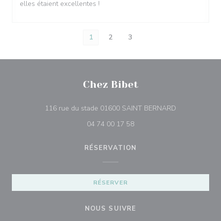
elles étaient excellentes !
1
2
3
Chez Bibet
((ouvre une no
116 rue du stade 01600 SAINT BERNARD
04 74 00 17 58
RÉSERVATION
RÉSERVER
NOUS SUIVRE