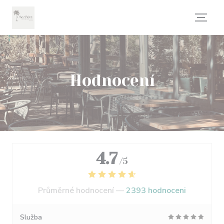
Panel pro správu cookies
Hodnocení
4.7
/5
Průměrné hodnocení —
2393 hodnoceni
Služba