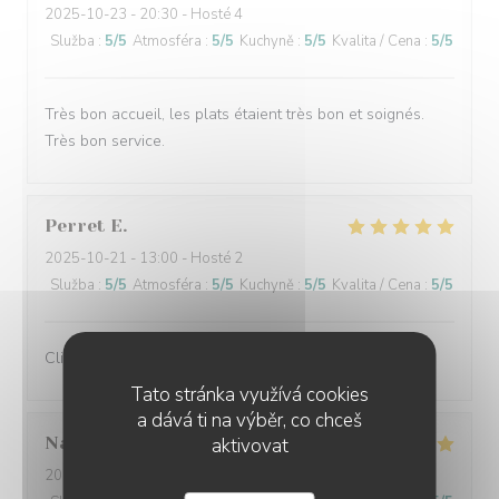
2025-10-23
- 20:30 - Hosté 4
Služba
:
5
/5
Atmosféra
:
5
/5
Kuchyně
:
5
/5
Kvalita / Cena
:
5
/5
Très bon accueil, les plats étaient très bon et soignés.
Très bon service.
Perret
E
2025-10-21
- 13:00 - Hosté 2
Služba
:
5
/5
Atmosféra
:
5
/5
Kuchyně
:
5
/5
Kvalita / Cena
:
5
/5
Client fidèle et jamais déçu
Tato stránka využívá cookies
a dává ti na výběr, co chceš
Nathalie
F
aktivovat
2025-10-20
- 12:00 - Hosté 3