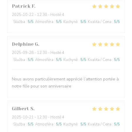
Patrick
F
2025-10-22
- 12:30 - Hosté 4
Služba
:
5
/5
Atmosféra
:
5
/5
Kuchyně
:
5
/5
Kvalita / Cena
:
5
/5
Delphine
G
2025-09-28
- 12:30 - Hosté 4
Služba
:
5
/5
Atmosféra
:
5
/5
Kuchyně
:
5
/5
Kvalita / Cena
:
5
/5
Nous avons particulièrement apprécié l’attention portée à
notre fille pour son anniversaire
Gilbert
S
2025-10-21
- 12:30 - Hosté 4
Služba
:
5
/5
Atmosféra
:
5
/5
Kuchyně
:
5
/5
Kvalita / Cena
:
5
/5