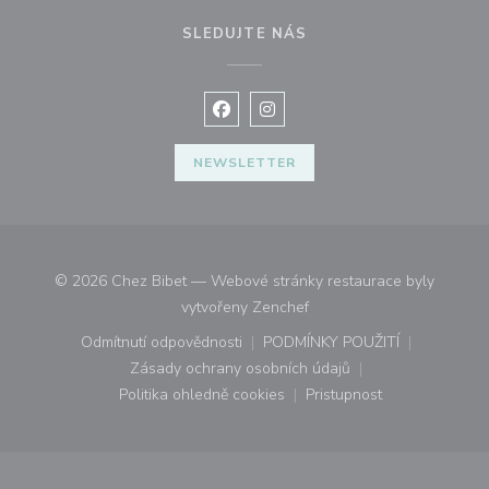
SLEDUJTE NÁS
Facebook ((otevře se v novém okně
Instagram ((otevře se v nové
NEWSLETTER
© 2026 Chez Bibet — Webové stránky restaurace byly
((otevře se v novém okně))
vytvořeny
Zenchef
Odmítnutí odpovědnosti
PODMÍNKY POUŽITÍ
((otevře se v novém okně))
((otevře se v novém o
Zásady ochrany osobních údajů
((otevře se v novém okně))
Politika ohledně cookies
Pristupnost
((otevře se v novém okně))
((otevře se v novém o