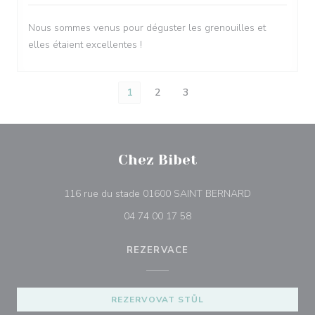
Nous sommes venus pour déguster les grenouilles et
elles étaient excellentes !
1
2
3
Chez Bibet
((otevře se v 
116 rue du stade 01600 SAINT BERNARD
04 74 00 17 58
REZERVACE
REZERVOVAT STŮL