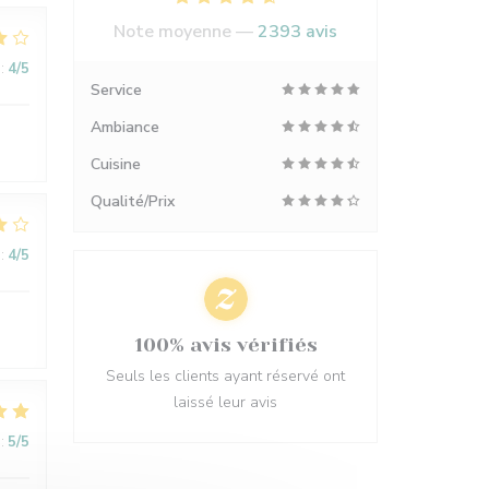
Note moyenne —
2393 avis
:
4
/5
Service
Ambiance
Cuisine
Qualité/Prix
:
4
/5
100% avis vérifiés
Seuls les clients ayant réservé ont
laissé leur avis
:
5
/5