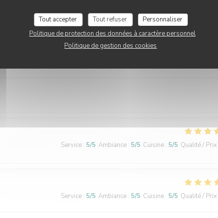
Tout accepter
Tout refuser
Personnaliser
Politique de protection des données à caractère personnel
Politique de gestion des cookies
Service
:
5
/5
Ambiance
:
5
/5
Cuisine
:
5
/5
Qualité / Prix
Service
:
5
/5
Ambiance
:
5
/5
Cuisine
:
5
/5
Qualité / Prix
Service
:
5
/5
Ambiance
:
5
/5
Cuisine
:
5
/5
Qualité / Prix