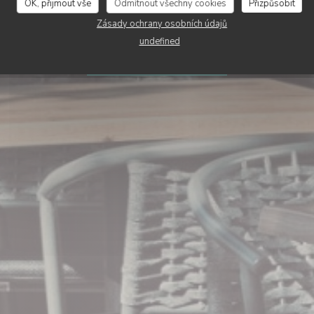
Chez Bibet
OK, přijmout vše
Odmítnout všechny cookies
Přizpůsobit
Zásady ochrany osobních údajů
undefined
REZERVOVAT STŮL