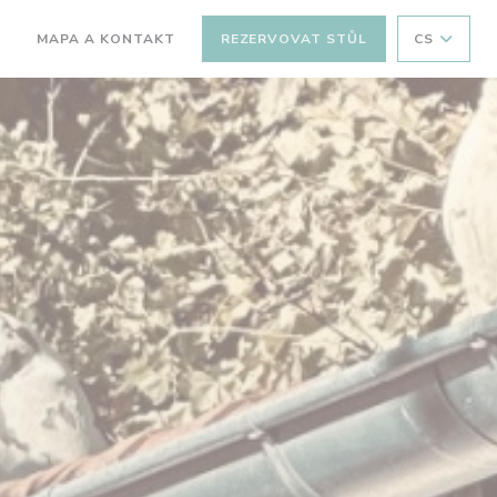
MAPA A KONTAKT
REZERVOVAT STŮL
CS
OTEVŘE SE V NOVÉM OKNĚ))
((OTEVŘE SE V NOVÉM OKNĚ))