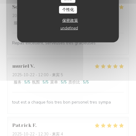
Solange
A
个性化
2025-10-22
- 12:30 - 来宾 2
保密政策
服务
:
5
/5
氛围
:
5
/5
菜单
:
5
/5
质价比
:
5
/5
undefined
Repas excellent, serveuses très gracieuses
muriel
V
2025-10-22
- 12:00 - 来宾 5
服务
:
5
/5
氛围
:
5
/5
菜单
:
5
/5
质价比
:
5
/5
tout est a chaque fois tres bon personel tres sympa
Patrick
F
2025-10-22
- 12:30 - 来宾 4