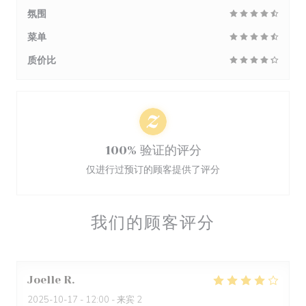
氛围
菜单
质价比
100% 验证的评分
仅进行过预订的顾客提供了评分
我们的顾客评分
Joelle
R
2025-10-17
- 12:00 - 来宾 2