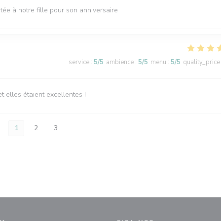
tée à notre fille pour son anniversaire
service
:
5
/5
ambience
:
5
/5
menu
:
5
/5
quality_price
elles étaient excellentes !
1
2
3