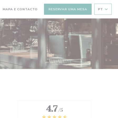
MAPA E CONTACTO
RESERVAR UMA MESA
PT
RE NUMA NOVA JANELA))
(ABRE NUMA NOVA JANELA))
4.7
/5