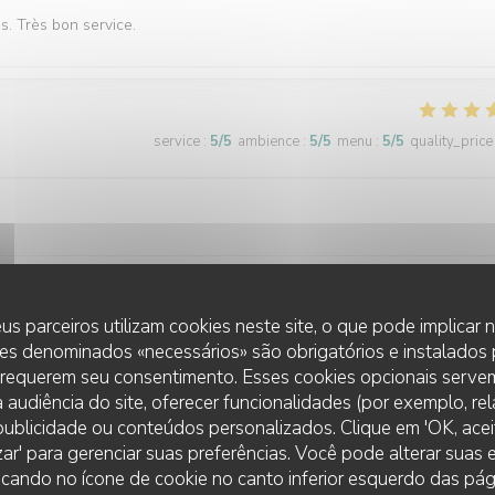
és. Très bon service.
service
:
5
/5
ambience
:
5
/5
menu
:
5
/5
quality_price
us parceiros utilizam cookies neste site, o que pode implicar
service
:
5
/5
ambience
:
5
/5
menu
:
5
/5
quality_price
es denominados «necessários» são obrigatórios e instalados
 requerem seu consentimento. Esses cookies opcionais servem
 audiência do site, oferecer funcionalidades (por exemplo, re
r publicidade ou conteúdos personalizados. Clique em 'OK, aceit
service
:
5
/5
ambience
:
5
/5
menu
:
5
/5
quality_price
zar' para gerenciar suas preferências. Você pode alterar suas
cando no ícone de cookie no canto inferior esquerdo das pági