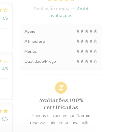
Avaliação média —
2393
avaliações
:
4
/5
Apoio
Atmosfera
Menus
Qualidade/Preço
:
4
/5
Avaliações 100%
certificadas
Apenas os clientes que fizeram
:
5
/5
reservas submeteram avaliações