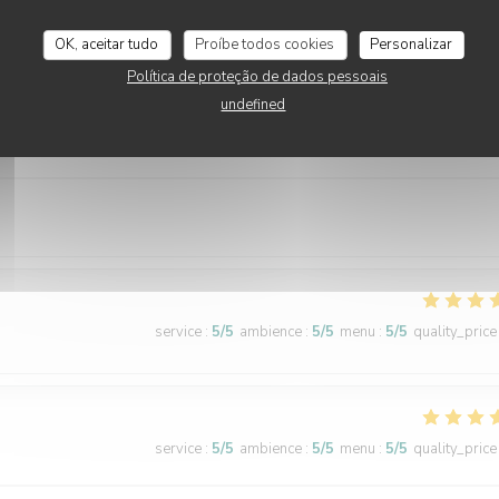
OK, aceitar tudo
Proíbe todos cookies
Personalizar
Política de proteção de dados pessoais
undefined
service
:
5
/5
ambience
:
5
/5
menu
:
5
/5
quality_price
service
:
5
/5
ambience
:
5
/5
menu
:
5
/5
quality_price
service
:
5
/5
ambience
:
5
/5
menu
:
5
/5
quality_price