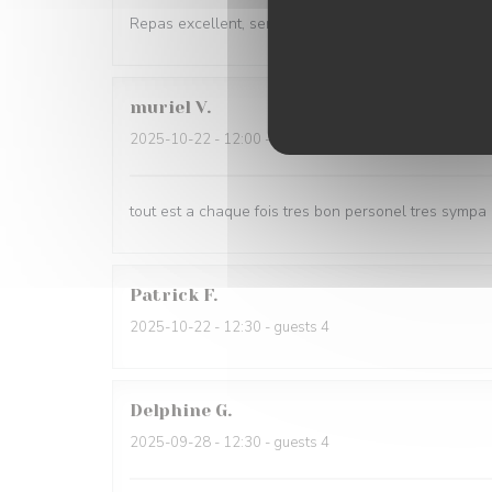
Repas excellent, serveuses très gracieuses
muriel
V
2025-10-22
- 12:00 - guests 5
tout est a chaque fois tres bon personel tres sympa
Patrick
F
2025-10-22
- 12:30 - guests 4
Delphine
G
2025-09-28
- 12:30 - guests 4