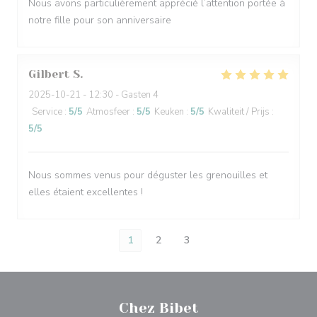
Nous avons particulièrement apprécié l’attention portée à
notre fille pour son anniversaire
Gilbert
S
2025-10-21
- 12:30 - Gasten 4
Service
:
5
/5
Atmosfeer
:
5
/5
Keuken
:
5
/5
Kwaliteit / Prijs
:
5
/5
Nous sommes venus pour déguster les grenouilles et
elles étaient excellentes !
1
2
3
Chez Bibet