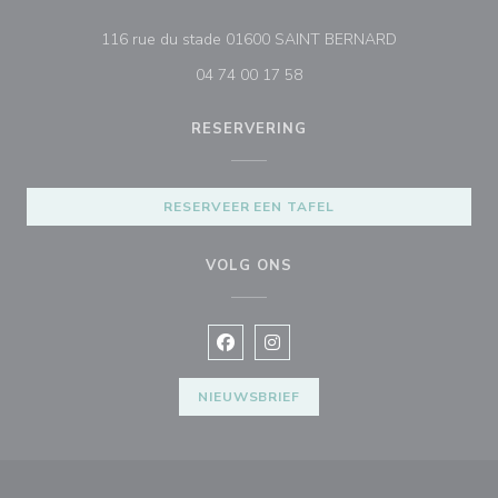
((opent in een
116 rue du stade 01600 SAINT BERNARD
04 74 00 17 58
RESERVERING
RESERVEER EEN TAFEL
VOLG ONS
Facebook ((opent in een nieuw vens
Instagram ((opent in een nieu
NIEUWSBRIEF