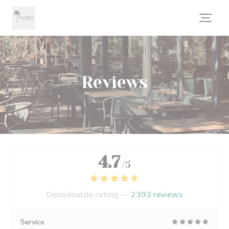
Cookies beheer paneel
Reviews
4.7
/5
Gemiddelde rating —
2393 reviews
Service