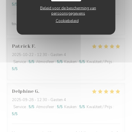
5
/5
Beleid voor de bescherming van
persoonsgegevens
Cookiebeleid
tout est a chaque fois tres bon personel tres sympa
Patrick
F
2025-10-22
- 12:30 - Gasten 4
Service
:
5
/5
Atmosfeer
:
5
/5
Keuken
:
5
/5
Kwaliteit / Prijs
:
5
/5
Delphine
G
2025-09-28
- 12:30 - Gasten 4
Service
:
5
/5
Atmosfeer
:
5
/5
Keuken
:
5
/5
Kwaliteit / Prijs
:
5
/5