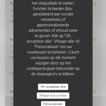
het sitepubliek te meten,
Nathalie
F
functies te bieden (bijv.
2025-10-20
- 12:00 - Gasten 3
gerelateerd aan sociale
Service
:
5
/5
Atmosfeer
:
5
/5
Keuken
:
5
/5
Kwaliteit / Prijs
:
netwerken) of
5
/5
gepersonaliseerde
advertenties of inhoud weer
te geven. Klik op 'OK,
Solange
A
accepteer alle', 'Weiger alle' of
'Personaliseer' om uw
2025-10-22
- 12:30 - Gasten 2
voorkeuren te beheren. U kunt
Service
:
5
/5
Atmosfeer
:
5
/5
Keuken
:
5
/5
Kwaliteit / Prijs
:
uw keuzes op elk moment
5
/5
wijzigen door op het
cookiepictogram linksonder op
Repas excellent, serveuses très gracieuses
de sitepagina's te klikken.
OK, accepteer alle
muriel
V
Weiger alle cookies
2025-10-22
- 12:00 - Gasten 5
Service
:
5
/5
Atmosfeer
:
5
/5
Keuken
:
5
/5
Kwaliteit / Prijs
:
Personaliseer