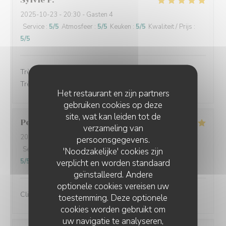
2025-10-23
- 20:30 - Gasten 4
Service
:
5
/5
Atmosfeer
:
5
/5
Keuken
:
5
/5
Kwaliteit / Prijs
:
5
/5
Très bon accueil, les plats étaient très bon et soignés.
Très bon service.
Het restaurant en zijn partners
gebruiken cookies op deze
site, wat kan leiden tot de
Perret
E
verzameling van
2025-10-21
- 13:00 - Gasten 2
persoonsgegevens.
Service
:
5
/5
Atmosfeer
:
5
/5
Keuken
:
5
/5
Kwaliteit / Prijs
:
'Noodzakelijke' cookies zijn
5
/5
verplicht en worden standaard
geïnstalleerd. Andere
optionele cookies vereisen uw
Client fidèle et jamais déçu
toestemming. Deze optionele
cookies worden gebruikt om
uw navigatie te analyseren,