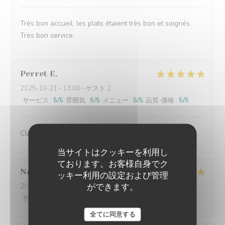
Très bon accueil, les plats étaient très bon et soignés.
Très bon service.
Perret
E
2025-10-21
- 13:00 - ゲスト 2
サービス
:
5
/5
雰囲気
:
5
/5
メニュー
:
5
/5
品質-価格
:
5
/5
Client fidèle et jamais déçu
当サイトはクッキーを利用し
ております。お客様自身でク
Nathalie
F
ッキー利用の設定および管理
ができます。
2025-10-20
- 12:00 - ゲスト 3
サービス
:
5
/5
雰囲気
:
5
/5
メニュー
:
5
/5
品質-価格
:
5
/5
全てに同意する