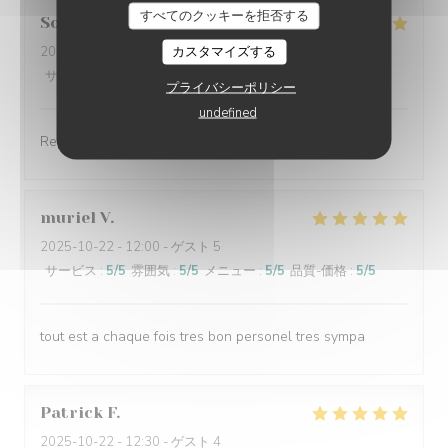
すべてのクッキーを拒否する
Solange
A
カスタマイズする
2025-10-22
- 12:30 - ゲスト 2
サービス
:
5
/5
雰囲気
:
5
/5
メニュー
:
5
/5
品質-価格
:
5
/5
プライバシーポリシー
undefined
Repas excellent, serveuses très gracieuses
muriel
V
2025-10-22
- 12:00 - ゲスト 5
サービス
:
5
/5
雰囲気
:
5
/5
メニュー
:
5
/5
品質-価格
:
5
/5
tout est a chaque fois tres bon personel tres sympa
Patrick
F
2025-10-22
- 12:30 - ゲスト 4