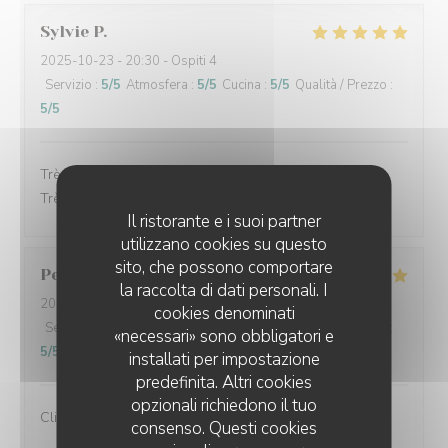
Sylvie
P
2025-10-23
- 20:30 - Ospiti 4
Servizio
:
5
/5
Atmosfera
:
5
/5
Cucina
:
5
/5
Qualità / Prezzo
:
5
/5
Très bon accueil, les plats étaient très bon et soignés.
Très bon service.
Il ristorante e i suoi partner
utilizzano cookies su questo
sito, che possono comportare
Perret
E
la raccolta di dati personali. I
2025-10-21
- 13:00 - Ospiti 2
cookies denominati
Servizio
:
5
/5
Atmosfera
:
5
/5
Cucina
:
5
/5
Qualità / Prezzo
:
«necessari» sono obbligatori e
5
/5
installati per impostazione
predefinita. Altri cookies
opzionali richiedono il tuo
Client fidèle et jamais déçu
consenso. Questi cookies