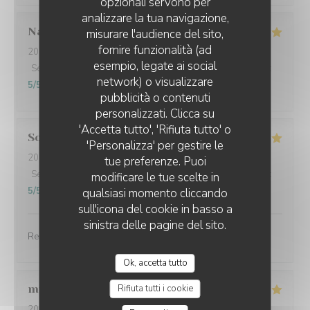
opzionali servono per
analizzare la tua navigazione,
Nathalie
F
misurare l'audience del sito,
fornire funzionalità (ad
2025-10-20
- 12:00 - Ospiti 3
esempio, legate ai social
Servizio
:
5
/5
Atmosfera
:
5
/5
Cucina
:
5
/5
Qualità / Prezzo
:
network) o visualizzare
5
/5
pubblicità o contenuti
personalizzati. Clicca su
'Accetta tutto', 'Rifiuta tutto' o
Solange
A
'Personalizza' per gestire le
2025-10-22
- 12:30 - Ospiti 2
tue preferenze. Puoi
Servizio
:
5
/5
Atmosfera
:
5
/5
Cucina
:
5
/5
Qualità / Prezzo
:
modificare le tue scelte in
5
/5
qualsiasi momento cliccando
sull'icona del cookie in basso a
sinistra delle pagine del sito.
Repas excellent, serveuses très gracieuses
Ok, accetta tutto
muriel
V
Rifiuta tutti i cookie
2025-10-22
- 12:00 - Ospiti 5