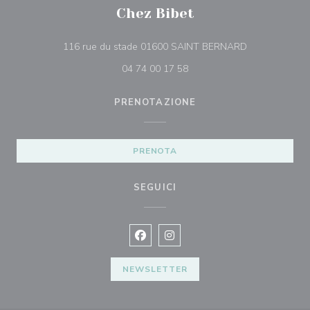
Chez Bibet
((apre una nuo
116 rue du stade 01600 SAINT BERNARD
04 74 00 17 58
PRENOTAZIONE
PRENOTA
SEGUICI
Facebook ((apre una nuova finestra)
Instagram ((apre una nuova fi
NEWSLETTER