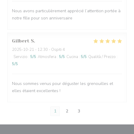
Nous avons particulièrement apprécié l’attention portée à
notre fille pour son anniversaire
Gilbert
S
2025-10-21
- 12:30 - Ospiti 4
Servizio
:
5
/5
Atmosfera
:
5
/5
Cucina
:
5
/5
Qualità / Prezzo
:
5
/5
Nous sommes venus pour déguster les grenouilles et
elles étaient excellentes !
1
2
3