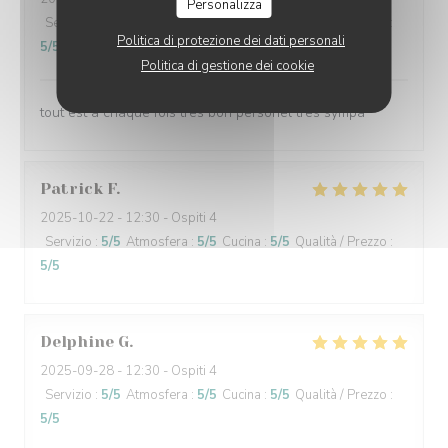
Personalizza
Servizio
:
5
/5
Atmosfera
:
5
/5
Cucina
:
5
/5
Qualità / Prezzo
:
Politica di protezione dei dati personali
5
/5
Politica di gestione dei cookie
tout est a chaque fois tres bon personel tres sympa
Patrick
F
2025-10-22
- 12:30 - Ospiti 4
Servizio
:
5
/5
Atmosfera
:
5
/5
Cucina
:
5
/5
Qualità / Prezzo
:
5
/5
Delphine
G
2025-09-28
- 12:30 - Ospiti 4
Servizio
:
5
/5
Atmosfera
:
5
/5
Cucina
:
5
/5
Qualità / Prezzo
:
5
/5