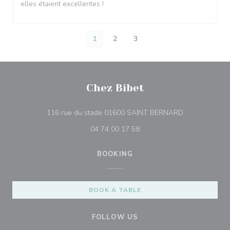
elles étaient excellentes !
1
2
3
Chez Bibet
((opens in a 
116 rue du stade 01600 SAINT BERNARD
04 74 00 17 58
BOOKING
BOOK A TABLE
FOLLOW US