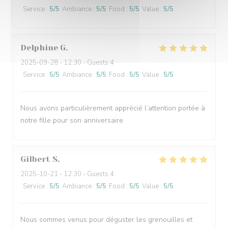
Service
:
5
/5
Ambiance
:
5
/5
Food
:
5
/5
Value
:
5
/5
Delphine
G
2025-09-28
- 12:30 - Guests 4
Service
:
5
/5
Ambiance
:
5
/5
Food
:
5
/5
Value
:
5
/5
Nous avons particulièrement apprécié l’attention portée à
notre fille pour son anniversaire
Gilbert
S
2025-10-21
- 12:30 - Guests 4
Service
:
5
/5
Ambiance
:
5
/5
Food
:
5
/5
Value
:
5
/5
Nous sommes venus pour déguster les grenouilles et