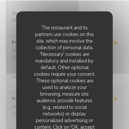
Très bon accueil, les plats étaient très bon et soignés.
Très bon service.
The restaurant and its
partners use cookies on this
site, which may involve the
Perret
E
collection of personal data.
2025-10-21
- 13:00 - Guests 2
'Necessary' cookies are
Service
:
5
/5
Ambiance
:
5
/5
Food
:
5
/5
Value
:
5
/5
mandatory and installed by
default. Other optional
cookies require your consent.
Client fidèle et jamais déçu
These optional cookies are
used to analyze your
browsing, measure site
Nathalie
F
audience, provide features
(e.g., related to social
2025-10-20
- 12:00 - Guests 3
networks) or display
Service
:
5
/5
Ambiance
:
5
/5
Food
:
5
/5
Value
:
5
/5
personalized advertising or
content. Click on 'OK, accept