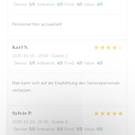
Service
:
5
/5
Ambiance
:
5
/5
Food
:
4
/5
Value
:
4
/5
Personnel très accueillant
Karl
S
2025-10-19
- 19:00 - Guests 2
Service
:
5
/5
Ambiance
:
4
/5
Food
:
4
/5
Value
:
4
/5
Man kann sich auf die Empfehlung des Servicepersonals
verlassen.
Sylvie
P
2025-10-23
- 20:30 - Guests 4
Service
:
5
/5
Ambiance
:
5
/5
Food
:
5
/5
Value
:
5
/5