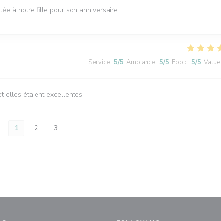
tée à notre fille pour son anniversaire
Service
:
5
/5
Ambiance
:
5
/5
Food
:
5
/5
Value
elles étaient excellentes !
1
2
3