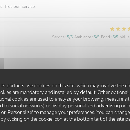
és. Très bon service.
Service
:
5
/5
Ambiance
:
5
/5
Food
:
5
/5
Value
its partners use cookies on this site, which may involve the co
Service
:
5
/5
Ambiance
:
5
/5
Food
:
5
/5
Value
ookies are mandatory and installed by default. Other optional 
ional cookies are used to analyze your browsing, measure sit
ted to social networks) or display personalized advertising or c
ll' or 'Personalize' to manage your preferences. You can chang
Service
:
5
/5
Ambiance
:
5
/5
Food
:
5
/5
Value
 by clicking on the cookie icon at the bottom left of the site p