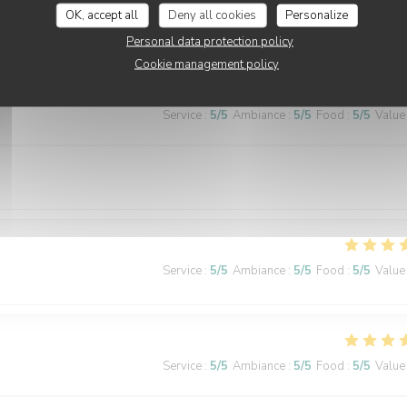
OK, accept all
Deny all cookies
Personalize
Personal data protection policy
Cookie management policy
Service
:
5
/5
Ambiance
:
5
/5
Food
:
5
/5
Value
Service
:
5
/5
Ambiance
:
5
/5
Food
:
5
/5
Value
Service
:
5
/5
Ambiance
:
5
/5
Food
:
5
/5
Value