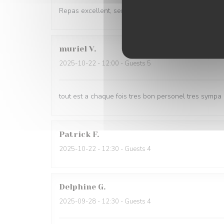
Repas excellent, serveuses très gracieuses
muriel
V
2025-10-22
- 12:00 - Guests 5
tout est a chaque fois tres bon personel tres sympa
Patrick
F
2025-10-22
- 12:30 - Guests 4
Delphine
G
2025-09-28
- 12:30 - Guests 4