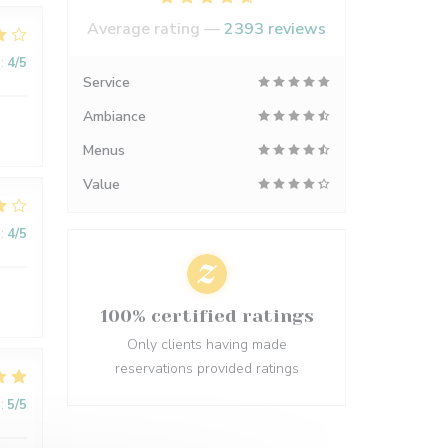
Average rating —
2393 reviews
:
4
/5
Service
Ambiance
Menus
Value
:
4
/5
100% certified ratings
Only clients having made
reservations provided ratings
:
5
/5