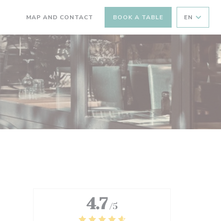
MAP AND CONTACT
BOOK A TABLE
EN
((OPENS IN A NEW WINDOW))
((OPENS IN A NEW WINDOW))
4.7
/5