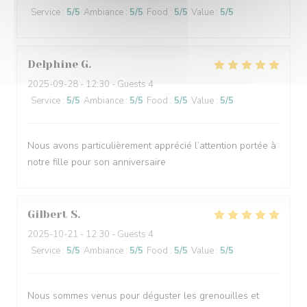
Service
:
5
/5
Ambiance
:
5
/5
Food
:
5
/5
Value
:
5
/5
Delphine
G
2025-09-28
- 12:30 - Guests 4
Service
:
5
/5
Ambiance
:
5
/5
Food
:
5
/5
Value
:
5
/5
Nous avons particulièrement apprécié l’attention portée à
notre fille pour son anniversaire
Gilbert
S
2025-10-21
- 12:30 - Guests 4
Service
:
5
/5
Ambiance
:
5
/5
Food
:
5
/5
Value
:
5
/5
Nous sommes venus pour déguster les grenouilles et