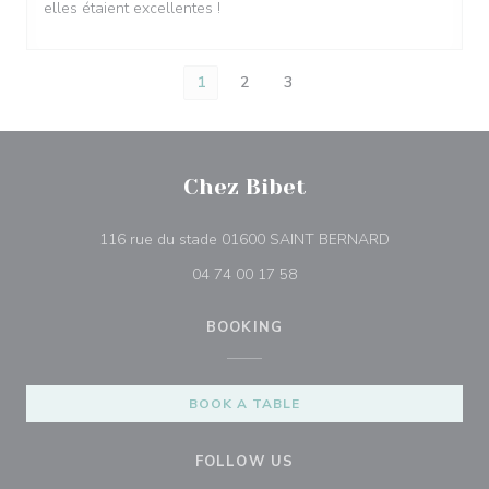
elles étaient excellentes !
1
2
3
Chez Bibet
((opens in a 
116 rue du stade 01600 SAINT BERNARD
04 74 00 17 58
BOOKING
BOOK A TABLE
FOLLOW US