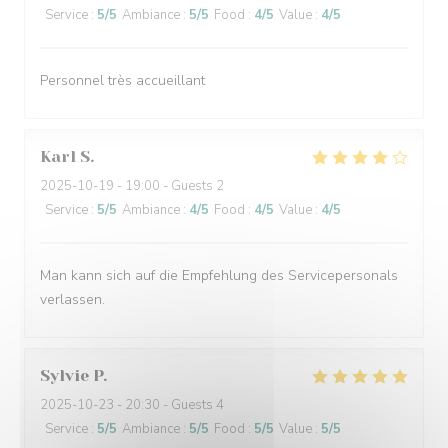
Service
:
5
/5
Ambiance
:
5
/5
Food
:
4
/5
Value
:
4
/5
Personnel très accueillant
Karl
S
2025-10-19
- 19:00 - Guests 2
Service
:
5
/5
Ambiance
:
4
/5
Food
:
4
/5
Value
:
4
/5
Man kann sich auf die Empfehlung des Servicepersonals
verlassen.
Sylvie
P
2025-10-23
- 20:30 - Guests 4
Service
:
5
/5
Ambiance
:
5
/5
Food
:
5
/5
Value
:
5
/5