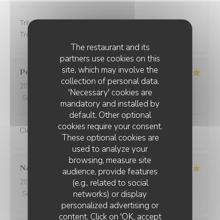
Très bon accueil, les plats étaient très bon et soignés.
Très bon service.
The restaurant and its
partners use cookies on this
site, which may involve the
Perret
E
collection of personal data.
2025-10-21
- 13:00 - Guests 2
'Necessary' cookies are
Service
:
5
/5
Ambiance
:
5
/5
Food
:
5
/5
Value
:
5
/5
mandatory and installed by
default. Other optional
cookies require your consent.
Client fidèle et jamais déçu
These optional cookies are
used to analyze your
browsing, measure site
Nathalie
F
audience, provide features
(e.g., related to social
2025-10-20
- 12:00 - Guests 3
networks) or display
Service
:
5
/5
Ambiance
:
5
/5
Food
:
5
/5
Value
:
5
/5
personalized advertising or
content. Click on 'OK, accept