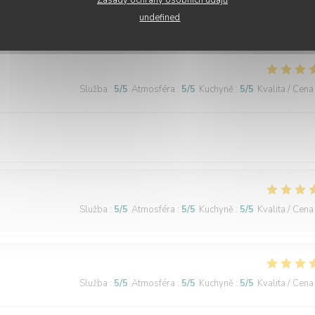
undefined
Služba
:
5
/5
Atmosféra
:
5
/5
Kuchyně
:
5
/5
Kvalita / Cena
Služba
:
5
/5
Atmosféra
:
5
/5
Kuchyně
:
5
/5
Kvalita / Cena
Služba
:
5
/5
Atmosféra
:
5
/5
Kuchyně
:
5
/5
Kvalita / Cena