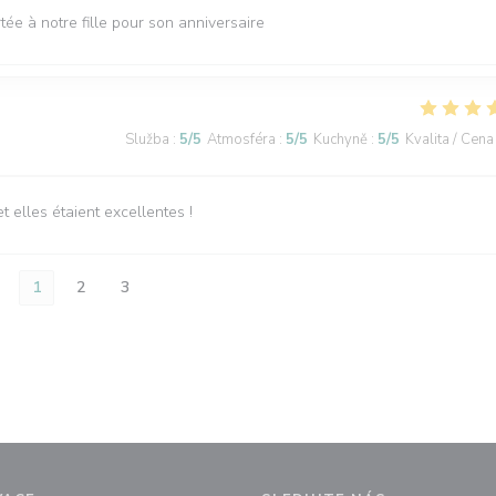
tée à notre fille pour son anniversaire
Služba
:
5
/5
Atmosféra
:
5
/5
Kuchyně
:
5
/5
Kvalita / Cena
elles étaient excellentes !
1
2
3