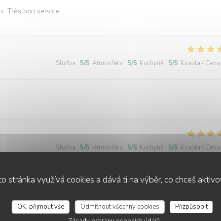
és. Très bon service.
Služba
:
5
/5
Atmosféra
:
5
/5
Kuchyně
:
5
/5
Kvalita / Cena
Služba
:
5
/5
Atmosféra
:
5
/5
Kuchyně
:
5
/5
Kvalita / Cena
o stránka využívá cookies a dává ti na výběr, co chceš aktiv
Služba
:
5
/5
Atmosféra
:
5
/5
Kuchyně
:
5
/5
Kvalita / Cena
OK, přijmout vše
Odmítnout všechny cookies
Přizpůsobit
Zásady ochrany osobních údajů