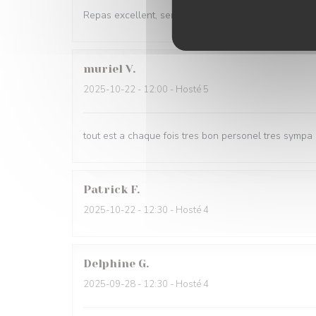
Repas excellent, serveuses très gracieuses
muriel
V
2025-10-22
- 12:00 - Hosté 5
tout est a chaque fois tres bon personel tres sympa
Patrick
F
2025-10-22
- 12:30 - Hosté 4
Delphine
G
2025-09-28
- 12:30 - Hosté 4