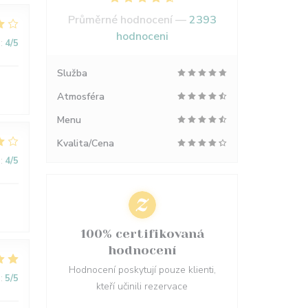
Průměrné hodnocení —
2393
hodnoceni
:
4
/5
Služba
Atmosféra
Menu
Kvalita/Cena
:
4
/5
100% certifikovaná
hodnocení
Hodnocení poskytují pouze klienti,
:
5
/5
kteří učinili rezervace