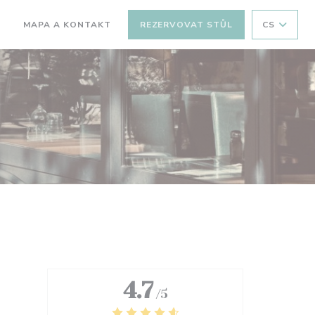
MAPA A KONTAKT
REZERVOVAT STŮL
CS
OTEVŘE SE V NOVÉM OKNĚ))
((OTEVŘE SE V NOVÉM OKNĚ))
4.7
/5