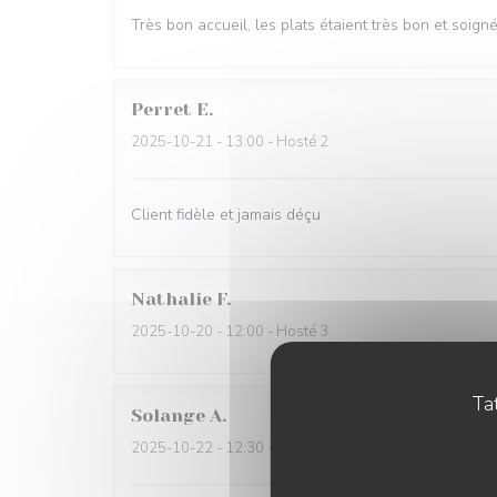
Très bon accueil, les plats étaient très bon et soign
Perret
E
2025-10-21
- 13:00 - Hosté 2
Client fidèle et jamais déçu
Nathalie
F
2025-10-20
- 12:00 - Hosté 3
Tat
Solange
A
2025-10-22
- 12:30 - Hosté 2