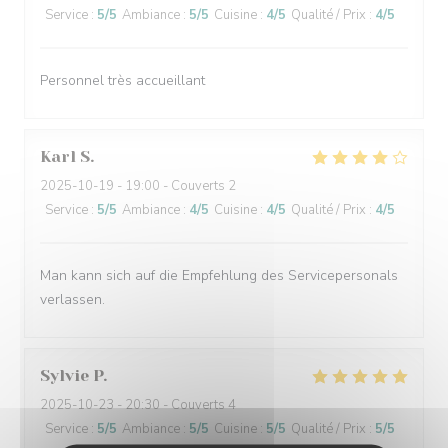
Service
:
5
/5
Ambiance
:
5
/5
Cuisine
:
4
/5
Qualité / Prix
:
4
/5
Personnel très accueillant
Karl
S
2025-10-19
- 19:00 - Couverts 2
Service
:
5
/5
Ambiance
:
4
/5
Cuisine
:
4
/5
Qualité / Prix
:
4
/5
Man kann sich auf die Empfehlung des Servicepersonals
verlassen.
Sylvie
P
2025-10-23
- 20:30 - Couverts 4
Service
:
5
/5
Ambiance
:
5
/5
Cuisine
:
5
/5
Qualité / Prix
:
5
/5