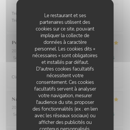
Très bon accueil, les plats étaient très bon et soignés.
Le restaurant et ses
Très bon service.
partenaires utilisent des
cookies sur ce site, pouvant
impliquer la collecte de
données à caractère
Perret
E
personnel. Les cookies dits «
2025-10-21
- 13:00 - Couverts 2
nécessaires » sont obligatoires
Service
:
5
/5
Ambiance
:
5
/5
Cuisine
:
5
/5
Qualité / Prix
:
5
/5
et installés par défaut.
D'autres cookies facultatifs
nécessitent votre
Client fidèle et jamais déçu
consentement. Ces cookies
facultatifs servent à analyser
votre navigation, mesurer
Nathalie
F
l'audience du site, proposer
2025-10-20
- 12:00 - Couverts 3
des fonctionnalités (ex : en lien
Service
:
5
/5
Ambiance
:
5
/5
Cuisine
:
5
/5
Qualité / Prix
:
5
/5
avec les réseaux sociaux) ou
afficher des publicités ou
contenus personnalisés.