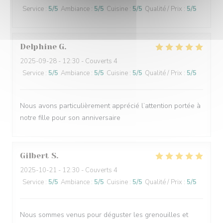
Service
:
5
/5
Ambiance
:
5
/5
Cuisine
:
5
/5
Qualité / Prix
:
5
/5
Delphine
G
2025-09-28
- 12:30 - Couverts 4
Service
:
5
/5
Ambiance
:
5
/5
Cuisine
:
5
/5
Qualité / Prix
:
5
/5
Nous avons particulièrement apprécié l’attention portée à
notre fille pour son anniversaire
Gilbert
S
2025-10-21
- 12:30 - Couverts 4
Service
:
5
/5
Ambiance
:
5
/5
Cuisine
:
5
/5
Qualité / Prix
:
5
/5
Nous sommes venus pour déguster les grenouilles et