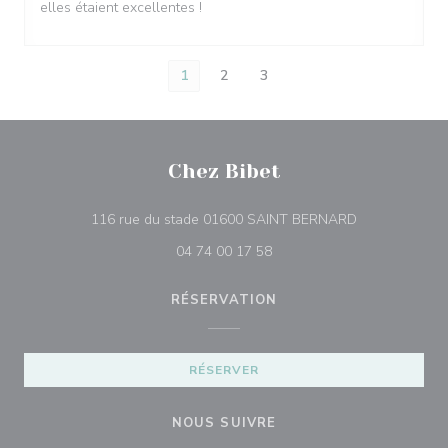
elles étaient excellentes !
1
2
3
Chez Bibet
((ouvre une no
116 rue du stade 01600 SAINT BERNARD
04 74 00 17 58
RÉSERVATION
RÉSERVER
NOUS SUIVRE