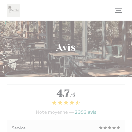
Personnalisation de vos choix en matière de cookies
Avis
4.7
/5
Note moyenne —
2393 avis
Service