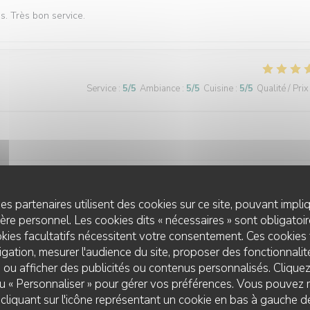
és. Très bon service.
Service
:
5
/5
Ambiance
:
5
/5
Cuisine
:
5
/5
Qualité / Prix
es partenaires utilisent des cookies sur ce site, pouvant impli
Service
:
5
/5
Ambiance
:
5
/5
Cuisine
:
5
/5
Qualité / Prix
re personnel. Les cookies dits « nécessaires » sont obligatoire
kies facultatifs nécessitent votre consentement. Ces cookies 
gation, mesurer l'audience du site, proposer des fonctionnalité
 ou afficher des publicités ou contenus personnalisés. Clique
Service
:
5
/5
Ambiance
:
5
/5
Cuisine
:
5
/5
Qualité / Prix
 ou « Personnaliser » pour gérer vos préférences. Vous pouvez 
liquant sur l'icône représentant un cookie en bas à gauche d