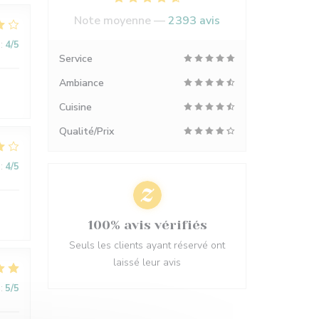
Note moyenne —
2393 avis
:
4
/5
Service
Ambiance
Cuisine
Qualité/Prix
:
4
/5
100% avis vérifiés
Seuls les clients ayant réservé ont
laissé leur avis
:
5
/5