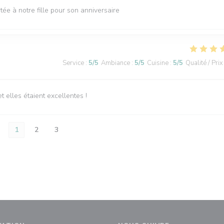
tée à notre fille pour son anniversaire
Service
:
5
/5
Ambiance
:
5
/5
Cuisine
:
5
/5
Qualité / Prix
elles étaient excellentes !
1
2
3