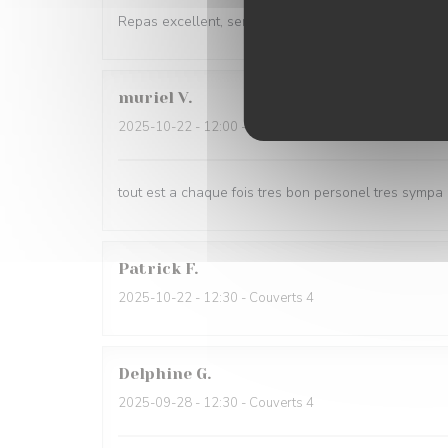
Repas excellent, serveuses très gracieuses
muriel
V
2025-10-22
- 12:00 - Couverts 5
tout est a chaque fois tres bon personel tres sympa
Patrick
F
2025-10-22
- 12:30 - Couverts 4
Delphine
G
2025-09-28
- 12:30 - Couverts 4