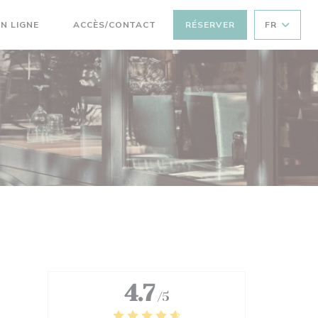
((OUVRE UNE NOUVELLE FENÊTRE))
N LIGNE
ACCÈS/CONTACT
RÉSERVER
FR
((OUVRE UNE NOUVELLE FENÊTRE))
4.7
/5