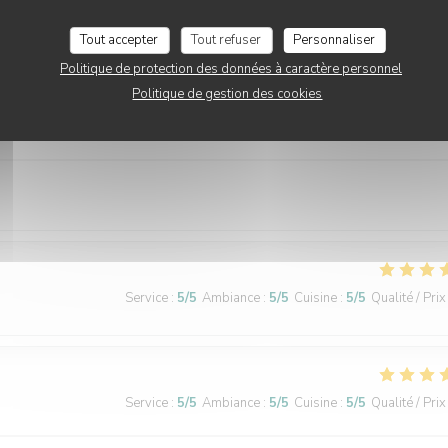
Tout accepter
Tout refuser
Personnaliser
Politique de protection des données à caractère personnel
Politique de gestion des cookies
Service
:
5
/5
Ambiance
:
5
/5
Cuisine
:
5
/5
Qualité / Prix
Service
:
5
/5
Ambiance
:
5
/5
Cuisine
:
5
/5
Qualité / Prix
Service
:
5
/5
Ambiance
:
5
/5
Cuisine
:
5
/5
Qualité / Prix