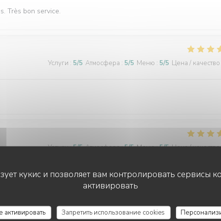
és. Très bon service.
Услуги
:
5
/5
Атмосфера
:
5
/5
Меню
:
5
/5
Цена / качество
Услуги
:
5
/5
Атмосфера
:
5
/5
Меню
:
5
/5
Цена / качество
ьзует кукис и позволяет вам контролировать сервисы к
активировать
Услуги
:
5
/5
Атмосфера
:
5
/5
Меню
:
5
/5
Цена / качество
се активировать
Запретить использование cookies
Персонализ