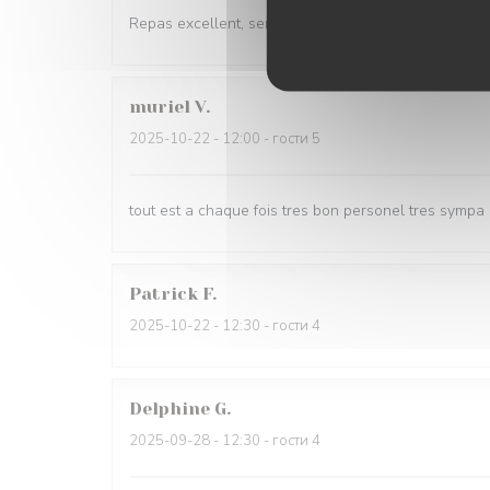
Repas excellent, serveuses très gracieuses
muriel
V
2025-10-22
- 12:00 - гости 5
tout est a chaque fois tres bon personel tres sympa
Patrick
F
2025-10-22
- 12:30 - гости 4
Delphine
G
2025-09-28
- 12:30 - гости 4