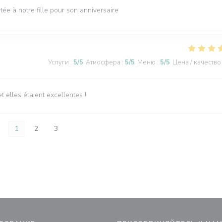
tée à notre fille pour son anniversaire
Услуги
:
5
/5
Атмосфера
:
5
/5
Меню
:
5
/5
Цена / качество
elles étaient excellentes !
1
2
3