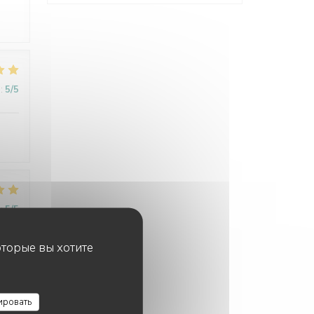
:
5
/5
:
5
/5
оторые вы хотите
:
5
/5
ировать