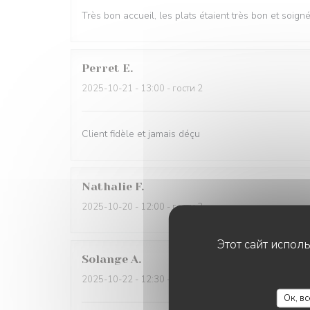
Très bon accueil, les plats étaient très bon et soign
Perret
E
2025-10-21
- 13:00 - гости 2
Client fidèle et jamais déçu
Nathalie
F
2025-10-20
- 12:00 - гости 3
Этот сайт испол
Solange
A
2025-10-22
- 12:30 - гости 2
Ок, в