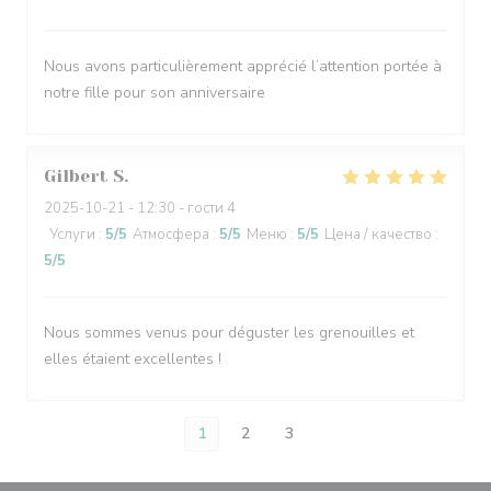
Nous avons particulièrement apprécié l’attention portée à
notre fille pour son anniversaire
Gilbert
S
2025-10-21
- 12:30 - гости 4
Услуги
:
5
/5
Атмосфера
:
5
/5
Меню
:
5
/5
Цена / качество
:
5
/5
Nous sommes venus pour déguster les grenouilles et
elles étaient excellentes !
1
2
3