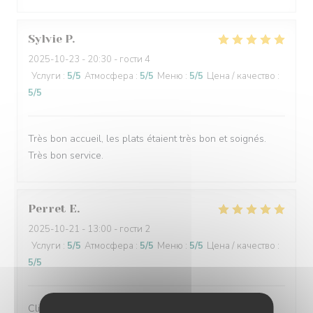
Sylvie
P
2025-10-23
- 20:30 - гости 4
Услуги
:
5
/5
Атмосфера
:
5
/5
Меню
:
5
/5
Цена / качество
:
5
/5
Très bon accueil, les plats étaient très bon et soignés.
Très bon service.
Perret
E
2025-10-21
- 13:00 - гости 2
Услуги
:
5
/5
Атмосфера
:
5
/5
Меню
:
5
/5
Цена / качество
:
5
/5
Client fidèle et jamais déçu