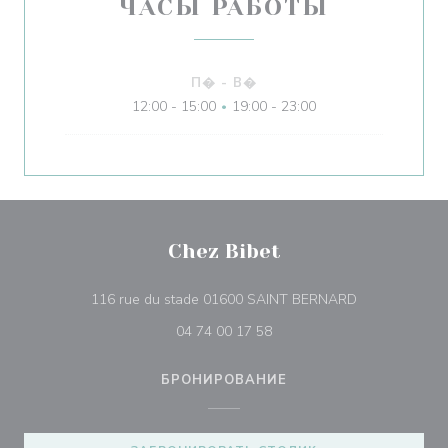
ЧАСЫ РАБОТЫ
П�
-
В�
12:00 - 15:00
19:00 - 23:00
•
Chez Bibet
((открывается
116 rue du stade 01600 SAINT BERNARD
04 74 00 17 58
БРОНИРОВАНИЕ