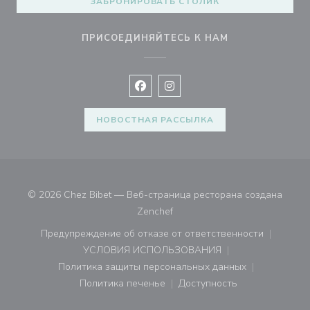
ЗАБРОНИРОВАТЬ СТОЛИК
ПРИСОЕДИНЯЙТЕСЬ К НАМ
Facebook ((открывается в новом 
Instagram ((открывается в н
НОВОСТНАЯ РАССЫЛКА
© 2026 Chez Bibet — Веб-страница ресторана создана
((открывается в новом окне))
Zenchef
Предупреждение об отказе от ответственности
((открывается в новом окне))
УСЛОВИЯ ИСПОЛЬЗОВАНИЯ
((открывается в новом окне))
Политика защиты персональных данных
((открывается в новом окне))
Политика печенье
Доступность
((открывается в новом окне))
((открывается в новом