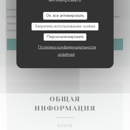
In accordance with data protection regulations, you have the right to opt out of
Ок, все активировать
marketing communications. UK residents can register with the Telephone Preference
Service at
tpsonline.org.uk
. US residents can register at
donotcall.gov
. For more
Запретить использование cookies
information about how we process your data, please see our
privacy policy
.
Персонализировать
Политика конфиденциальности
undefined
ОБЩАЯ
ИНФОРМАЦИЯ
КУХНЯ