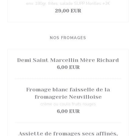
env. 180gr. frites, salade SUPP Morilles +3€
29,00 EUR
NOS FROMAGES
Demi Saint Marcellin Mère Richard
6,00 EUR
Fromage blanc faisselle de la
fromagerie Neuvilloise
crème ou coulis fruits rouges
6,00 EUR
Assiette de fromages secs affinés,