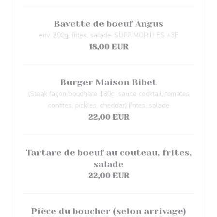
Bavette de boeuf Angus
env. 200g, frites, salade. SUPP MORILLES +3E
18,00 EUR
Burger Maison Bibet
(Steak façon bouchère 180g, sauce cocktail, tomates
confites, pickles, cheddar) Frites, salade
22,00 EUR
Tartare de boeuf au couteau, frites,
salade
22,00 EUR
Pièce du boucher (selon arrivage)