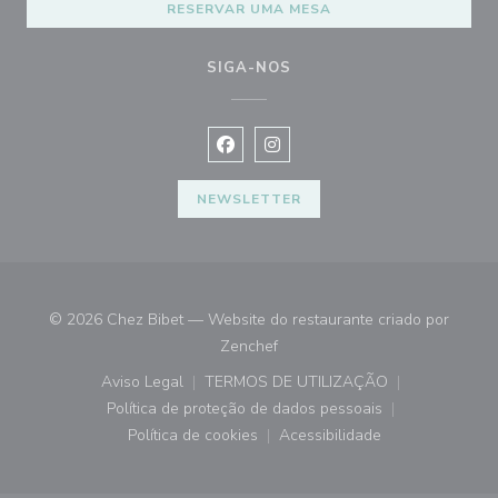
RESERVAR UMA MESA
SIGA-NOS
Facebook ((abre numa nova janela))
Instagram ((abre numa nova ja
NEWSLETTER
© 2026 Chez Bibet — Website do restaurante criado por
((abre numa nova janela))
Zenchef
Aviso Legal
TERMOS DE UTILIZAÇÃO
((abre numa nova janela))
((abre numa nova janela))
Política de proteção de dados pessoais
((abre numa nova janela))
Política de cookies
Acessibilidade
((abre numa nova janela))
((abre numa nova janela