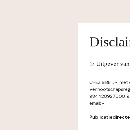
Discla
1/ Uitgever va
CHEZ BIBET, -, met
Vennootschapsregis
98442092700019, m
email: -
Publicatiedirecteu