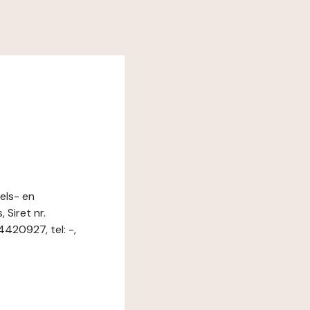
els- en
Siret nr.
20927, tel: -,