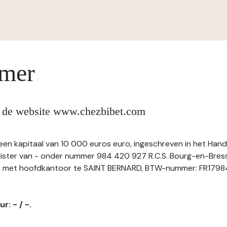
imer
n de website www.chezbibet.com
 een kapitaal van 10 000 euros euro, ingeschreven in het Hand
ter van - onder nummer 984 420 927 R.C.S. Bourg-en-Bress, 
et hoofdkantoor te SAINT BERNARD, BTW-nummer: FR179844
r: - / -.