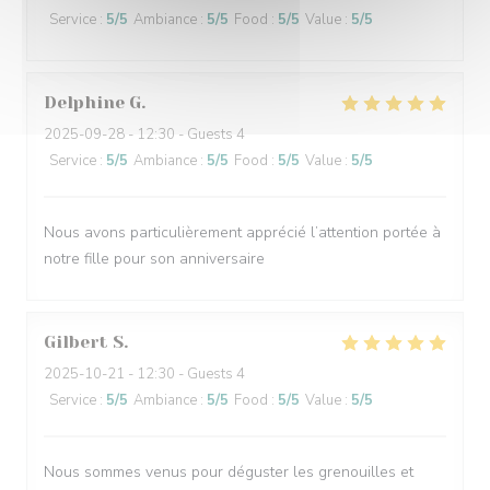
Service
:
5
/5
Ambiance
:
5
/5
Food
:
5
/5
Value
:
5
/5
Delphine
G
2025-09-28
- 12:30 - Guests 4
Service
:
5
/5
Ambiance
:
5
/5
Food
:
5
/5
Value
:
5
/5
Nous avons particulièrement apprécié l’attention portée à
notre fille pour son anniversaire
Gilbert
S
2025-10-21
- 12:30 - Guests 4
Service
:
5
/5
Ambiance
:
5
/5
Food
:
5
/5
Value
:
5
/5
Nous sommes venus pour déguster les grenouilles et