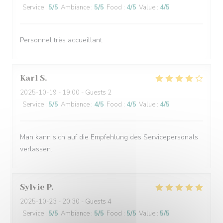
Service
:
5
/5
Ambiance
:
5
/5
Food
:
4
/5
Value
:
4
/5
Personnel très accueillant
Karl
S
2025-10-19
- 19:00 - Guests 2
Service
:
5
/5
Ambiance
:
4
/5
Food
:
4
/5
Value
:
4
/5
Man kann sich auf die Empfehlung des Servicepersonals
verlassen.
Sylvie
P
2025-10-23
- 20:30 - Guests 4
Service
:
5
/5
Ambiance
:
5
/5
Food
:
5
/5
Value
:
5
/5