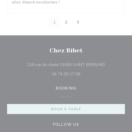
elles étaient excellentes !
1
2
3
Chez Bibet
((opens in a 
116 rue du stade 01600 SAINT BERNARD
04 74 00 17 58
BOOKING
BOOK A TABLE
FOLLOW US