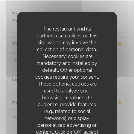
Très bon accueil, les plats étaient très bon et soignés.
Très bon service.
The restaurant and its
partners use cookies on this
site, which may involve the
Perret
E
collection of personal data.
2025-10-21
- 13:00 - Guests 2
'Necessary' cookies are
Service
:
5
/5
Ambiance
:
5
/5
Food
:
5
/5
Value
:
5
/5
mandatory and installed by
default. Other optional
cookies require your consent.
Client fidèle et jamais déçu
These optional cookies are
used to analyze your
browsing, measure site
Nathalie
F
audience, provide features
(e.g., related to social
2025-10-20
- 12:00 - Guests 3
networks) or display
Service
:
5
/5
Ambiance
:
5
/5
Food
:
5
/5
Value
:
5
/5
personalized advertising or
content. Click on 'OK, accept