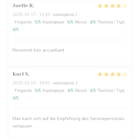
Joelle
R
2025-10-17
- 12:00 - καλεσμένοι 2
Υπηρεσία
:
5
/5
Ατμόσφαιρα
:
5
/5
Μενού
:
4
/5
Ποιότητα / Τιμή
:
4
/5
Personnel très accueillant
Karl
S
2025-10-19
- 19:00 - καλεσμένοι 2
Υπηρεσία
:
5
/5
Ατμόσφαιρα
:
4
/5
Μενού
:
4
/5
Ποιότητα / Τιμή
:
4
/5
Man kann sich auf die Empfehlung des Servicepersonals
verlassen.