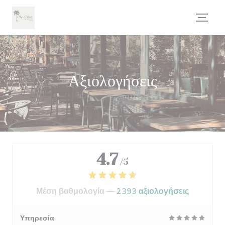
Πίνακας διαχείρισης "Μπισκότων" (Cookies)
Αξιολογήσεις
4.7
/5
Μέση βαθμολογία —
2393 αξιολογήσεις
Υπηρεσία