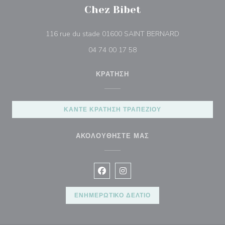
Chez Bibet
((ανοίγει σε ν
116 rue du stade 01600 SAINT BERNARD
04 74 00 17 58
ΚΡΆΤΗΣΗ
ΚΆΝΤΕ ΚΡΆΤΗΣΗ ΤΡΑΠΕΖΙΟΎ
ΑΚΟΛΟΥΘΉΣΤΕ ΜΑΣ
Facebook ((ανοίγει σε νέο παράθυρ
Instagram ((ανοίγει σε νέο π
ΕΝΗΜΕΡΩΤΙΚΌ ΔΕΛΤΊΟ