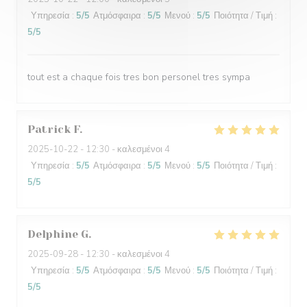
Υπηρεσία
:
5
/5
Ατμόσφαιρα
:
5
/5
Μενού
:
5
/5
Ποιότητα / Τιμή
:
5
/5
tout est a chaque fois tres bon personel tres sympa
Patrick
F
2025-10-22
- 12:30 - καλεσμένοι 4
Υπηρεσία
:
5
/5
Ατμόσφαιρα
:
5
/5
Μενού
:
5
/5
Ποιότητα / Τιμή
:
5
/5
Delphine
G
2025-09-28
- 12:30 - καλεσμένοι 4
Υπηρεσία
:
5
/5
Ατμόσφαιρα
:
5
/5
Μενού
:
5
/5
Ποιότητα / Τιμή
:
5
/5