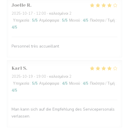
Joelle
R
2025-10-17
- 12:00 - καλεσμένοι 2
Υπηρεσία
:
5
/5
Ατμόσφαιρα
:
5
/5
Μενού
:
4
/5
Ποιότητα / Τιμή
:
4
/5
Personnel très accueillant
Karl
S
2025-10-19
- 19:00 - καλεσμένοι 2
Υπηρεσία
:
5
/5
Ατμόσφαιρα
:
4
/5
Μενού
:
4
/5
Ποιότητα / Τιμή
:
4
/5
Man kann sich auf die Empfehlung des Servicepersonals
verlassen.