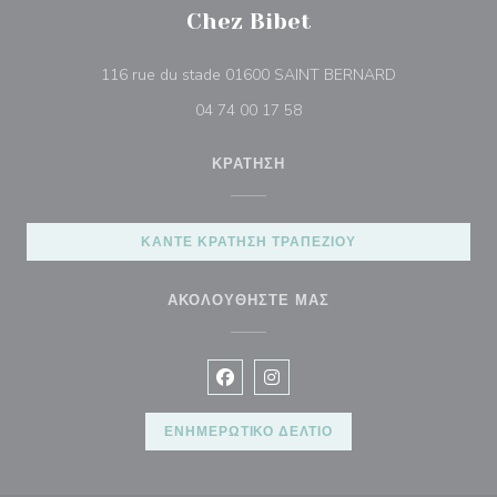
Chez Bibet
((ανοίγει σε ν
116 rue du stade 01600 SAINT BERNARD
04 74 00 17 58
ΚΡΆΤΗΣΗ
ΚΆΝΤΕ ΚΡΆΤΗΣΗ ΤΡΑΠΕΖΙΟΎ
ΑΚΟΛΟΥΘΉΣΤΕ ΜΑΣ
Facebook ((ανοίγει σε νέο παράθυρ
Instagram ((ανοίγει σε νέο π
ΕΝΗΜΕΡΩΤΙΚΌ ΔΕΛΤΊΟ