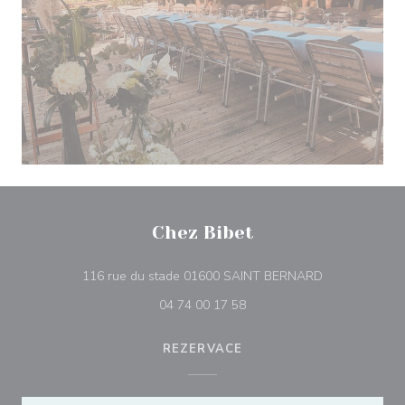
Chez Bibet
((otevře se v 
116 rue du stade 01600 SAINT BERNARD
04 74 00 17 58
REZERVACE