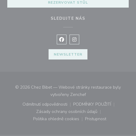
REZERVOVAT STŮL
SLEDUJTE NÁS
Facebook ((otevře se v novém okně
Instagram ((otevře se v nové
NEWSLETTER
© 2026 Chez Bibet — Webové stránky restaurace byly
((otevře se v novém okně))
vytvořeny
Zenchef
Odmítnutí odpovědnosti
PODMÍNKY POUŽITÍ
((otevře se v novém okně))
((otevře se v novém o
Zásady ochrany osobních údajů
((otevře se v novém okně))
Politika ohledně cookies
Pristupnost
((otevře se v novém okně))
((otevře se v novém o