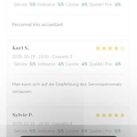
Service
:
5
/5
Ambiance
:
5
/5
Cuisine
:
4
/5
Qualité / Prix
:
4
/5
Personnel très accueillant
Karl
S
2025-10-19
- 19:00 - Couverts 2
Service
:
5
/5
Ambiance
:
4
/5
Cuisine
:
4
/5
Qualité / Prix
:
4
/5
Man kann sich auf die Empfehlung des Servicepersonals
verlassen.
Sylvie
P
2025-10-23
- 20:30 - Couverts 4
Service
:
5
/5
Ambiance
:
5
/5
Cuisine
:
5
/5
Qualité / Prix
:
5
/5