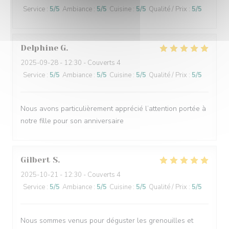
Service
:
5
/5
Ambiance
:
5
/5
Cuisine
:
5
/5
Qualité / Prix
:
5
/5
Delphine
G
2025-09-28
- 12:30 - Couverts 4
Service
:
5
/5
Ambiance
:
5
/5
Cuisine
:
5
/5
Qualité / Prix
:
5
/5
Nous avons particulièrement apprécié l’attention portée à
notre fille pour son anniversaire
Gilbert
S
2025-10-21
- 12:30 - Couverts 4
Service
:
5
/5
Ambiance
:
5
/5
Cuisine
:
5
/5
Qualité / Prix
:
5
/5
Nous sommes venus pour déguster les grenouilles et