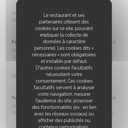
Très bon accueil, les plats étaient très bon et soignés.
Le restaurant et ses
Très bon service.
partenaires utilisent des
cookies sur ce site, pouvant
impliquer la collecte de
données à caractère
Perret
E
personnel. Les cookies dits «
2025-10-21
- 13:00 - Couverts 2
nécessaires » sont obligatoires
Service
:
5
/5
Ambiance
:
5
/5
Cuisine
:
5
/5
Qualité / Prix
:
5
/5
et installés par défaut.
D'autres cookies facultatifs
nécessitent votre
Client fidèle et jamais déçu
consentement. Ces cookies
facultatifs servent à analyser
votre navigation, mesurer
Nathalie
F
l'audience du site, proposer
2025-10-20
- 12:00 - Couverts 3
des fonctionnalités (ex : en lien
Service
:
5
/5
Ambiance
:
5
/5
Cuisine
:
5
/5
Qualité / Prix
:
5
/5
avec les réseaux sociaux) ou
afficher des publicités ou
contenus personnalisés.