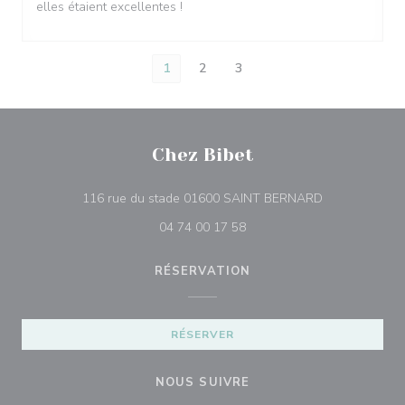
elles étaient excellentes !
1
2
3
Chez Bibet
((ouvre une no
116 rue du stade 01600 SAINT BERNARD
04 74 00 17 58
RÉSERVATION
RÉSERVER
NOUS SUIVRE