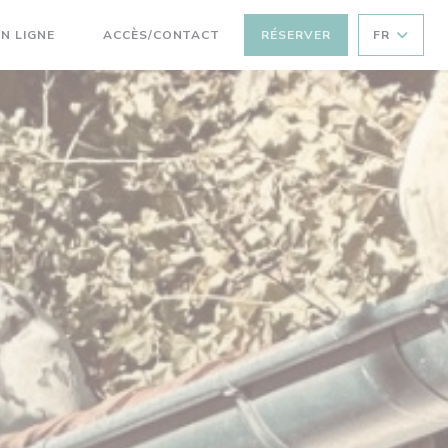
((OUVRE UNE NOUVELLE FENÊTRE))
N LIGNE
ACCÈS/CONTACT
RÉSERVER
FR
((OUVRE UNE NOUVELLE FENÊTRE))