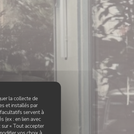
quer la collecte de
s et installés par
facultatifs servent à
s (ex : en lien avec
z sur « Tout accepter
modifier vos choix à